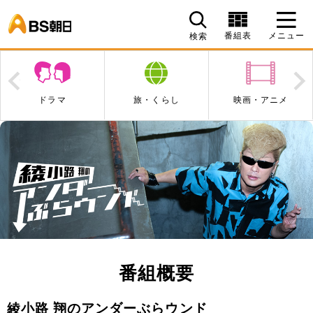
BS朝日
番組表
メニュー
検索
Prev
N
ドラマ
旅・くらし
映画・アニメ
番組概要
綾小路 翔のアンダーぶらウンド