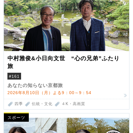
中村雅俊&小日向文世 “心の兄弟”ふたり
旅
#161
あなたの知らない京都旅
2026年8月10日（月）よる9：00～9：54
四季
伝統・文化
４K・高画質
スポーツ