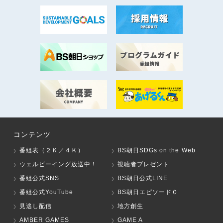
コンテンツ
番組表（２Ｋ／４Ｋ）
BS朝日SDGs on the Web
ウェルビーイング放送中！
視聴者プレゼント
番組公式SNS
BS朝日公式LINE
番組公式YouTube
BS朝日エピソード０
見逃し配信
地方創生
AMBER GAMES
GAME A