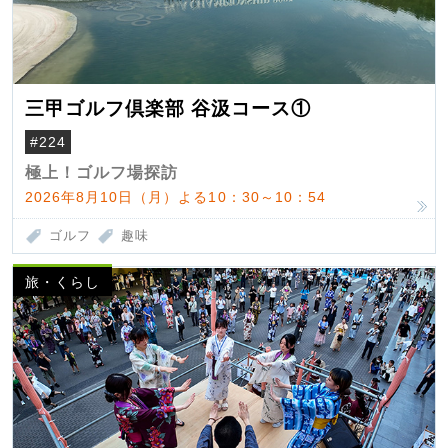
三甲ゴルフ倶楽部 谷汲コース①
#224
極上！ゴルフ場探訪
2026年8月10日（月）よる10：30～10：54
ゴルフ
趣味
旅・くらし