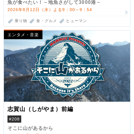
魚が食べたい！－地魚さがして3000港－
2026年8月12日（水）よる9：00～9：54
乗り物
食・グルメ
ヒューマン
エンタメ・音楽
志賀山（しがやま）前編
#208
そこに山があるから