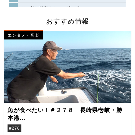
おすすめ情報
エンタメ・音楽
魚が食べたい！＃２７８ 長崎県壱岐・勝
本港
（クロマグロ）
#278