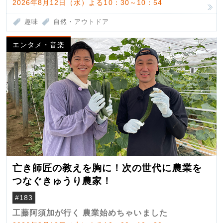
2026年8月12日（水）よる10：30～10：54
趣味
自然・アウトドア
エンタメ・音楽
亡き師匠の教えを胸に！次の世代に農業を
つなぐきゅうり農家！
#183
工藤阿須加が行く 農業始めちゃいました