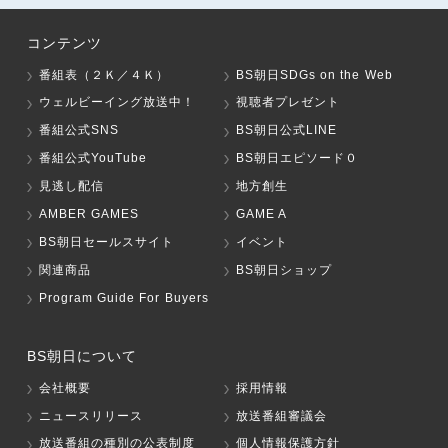
コンテンツ
番組表（２Ｋ／４Ｋ）
BS朝日SDGs on the Web
ウェルビーイング放送中！
視聴者プレゼント
番組公式SNS
BS朝日公式LINE
番組公式YouTube
BS朝日エピソード０
見逃し配信
地方創生
AMBER GAMES
GAME A
BS朝日セールスサイト
イベント
関連商品
BS朝日ショップ
Program Guide For Buyers
BS朝日について
会社概要
採用情報
ニュースリリース
放送番組審議会
放送番組の種別の公表制度
個人情報保護方針