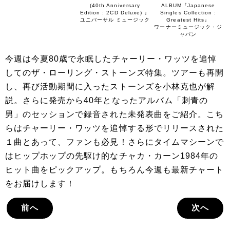
(40th Anniversary
ALBUM『Japanese
Edition : 2CD Deluxe) 』
Singles Collection :
ユニバーサル ミュージック
Greatest Hits』
ワーナーミュージック・ジ
ャパン
今週は今夏80歳で永眠したチャーリー・ワッツを追悼
してのザ・ローリング・ストーンズ特集。ツアーも再開
し、再び活動期間に入ったストーンズを小林克也が解
説。さらに発売から40年となったアルバム「刺青の
男」のセッションで録音された未発表曲をご紹介。こち
らはチャーリー・ワッツを追悼する形でリリースされた
１曲とあって、ファンも必見！さらにタイムマシーンで
はヒップホップの先駆け的なチャカ・カーン1984年の
ヒット曲をピックアップ。もちろん今週も最新チャート
をお届けします！
前へ
次へ