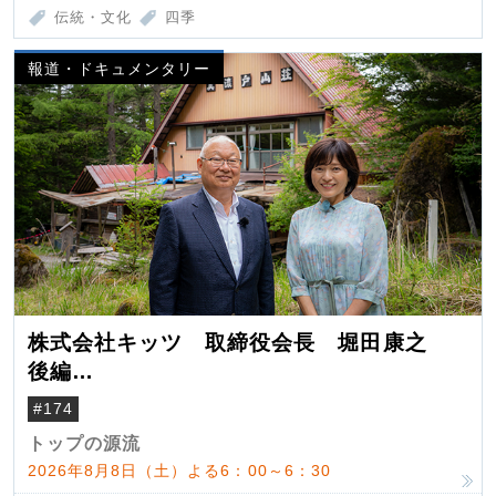
伝統・文化
四季
報道・ドキュメンタリー
株式会社キッツ 取締役会長 堀田康之
後編
米国駐在でも浮かんだ八ヶ岳 山小屋を営
#174
んだ父母
トップの源流
2026年8月8日（土）よる6：00～6：30