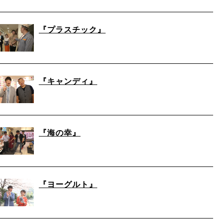
『プラスチック』
『キャンディ』
『海の幸』
『ヨーグルト』