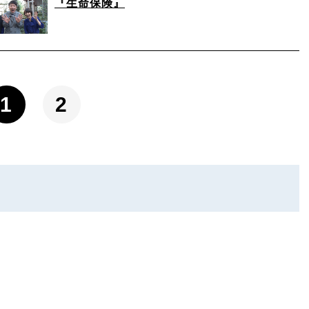
『生命保険』
1
2