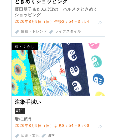
ときめくショッピング
藤田朋子＆たんぽぽの ハルメクときめく
ショッピング
2026年8月9日（日）午後2：54～3：54
情報・トレンド
ライフスタイル
旅・くらし
注染手拭い
#71
暦に願う
2026年8月9日（日）よる8：54～9：00
伝統・文化
四季