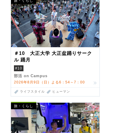
旅・くらし
＃10 大正大学 大正盆踊りサーク
ル 踊月
#10
部活 on Campus
2026年8月9日（日）よる6：54～7：00
ライフスタイル
ヒューマン
旅・くらし