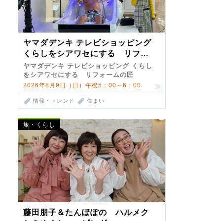
ヤマダデンキ テレビショッピング
くらしをシアワセにする リフォ
ームの匠 第7弾
ヤマダデンキ テレビショッピング くらし
をシアワセにする リフォームの匠
2026年8月9日（日）午後5：00～6：00
情報・トレンド
住まい
旅・くらし
藤田朋子＆たんぽぽの ハルメク