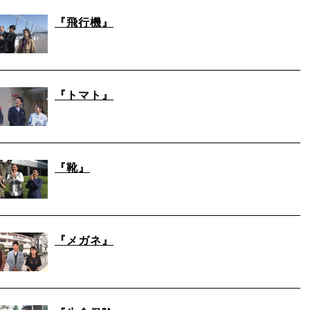
『飛行機』
『トマト』
『靴』
『メガネ』