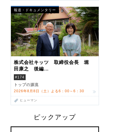
報道・ドキュメンタリー
株式会社キッツ 取締役会長 堀
田康之 後編
米国駐在でも浮かんだ八ヶ岳 山
#174
小屋を営んだ父母
トップの源流
2026年8月8日（土）よる6：00～6：30
ヒューマン
ピックアップ