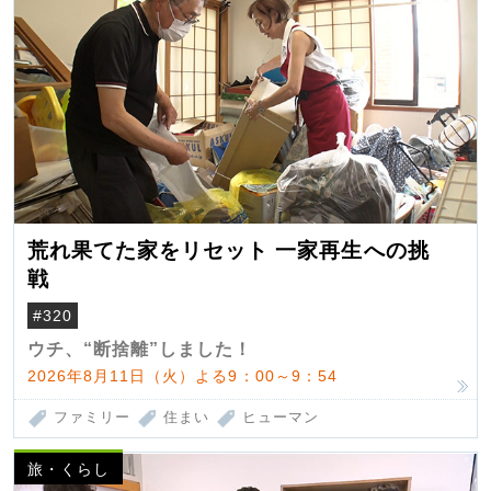
荒れ果てた家をリセット 一家再生への挑
戦
#320
ウチ、“断捨離”しました！
2026年8月11日（火）よる9：00～9：54
ファミリー
住まい
ヒューマン
旅・くらし