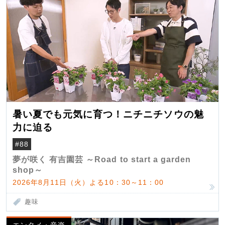
暑い夏でも元気に育つ！ニチニチソウの魅
力に迫る
#88
夢が咲く 有吉園芸 ～Road to start a garden
shop～
2026年8月11日（火）よる10：30～11：00
趣味
エンタメ・音楽