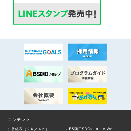
コンテンツ
番組表（２Ｋ／４Ｋ）
BS朝日SDGs on the Web