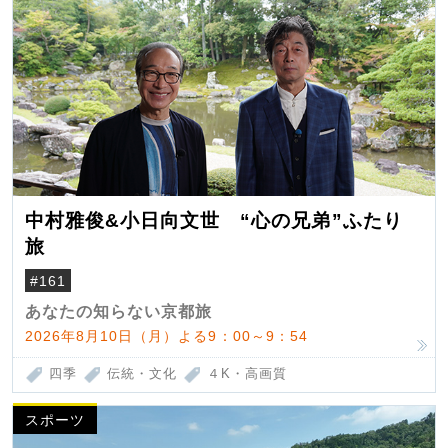
中村雅俊&小日向文世 “心の兄弟”ふたり
旅
#161
あなたの知らない京都旅
2026年8月10日（月）よる9：00～9：54
四季
伝統・文化
４K・高画質
スポーツ