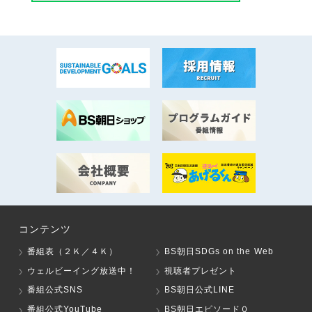
コンテンツ
番組表（２Ｋ／４Ｋ）
BS朝日SDGs on the Web
ウェルビーイング放送中！
視聴者プレゼント
番組公式SNS
BS朝日公式LINE
番組公式YouTube
BS朝日エピソード０