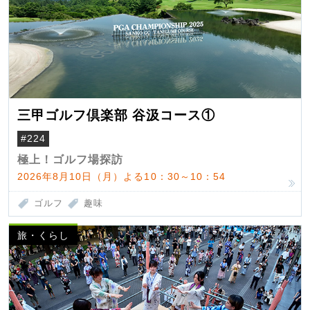
三甲ゴルフ倶楽部 谷汲コース①
#224
極上！ゴルフ場探訪
2026年8月10日（月）よる10：30～10：54
ゴルフ
趣味
旅・くらし