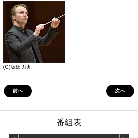
(C)堀田力丸
前へ
次へ
番組表