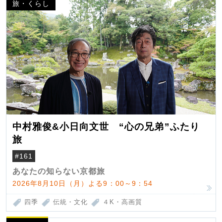
旅・くらし
中村雅俊&小日向文世 “心の兄弟”ふたり
旅
#161
あなたの知らない京都旅
2026年8月10日（月）よる9：00～9：54
四季
伝統・文化
４K・高画質