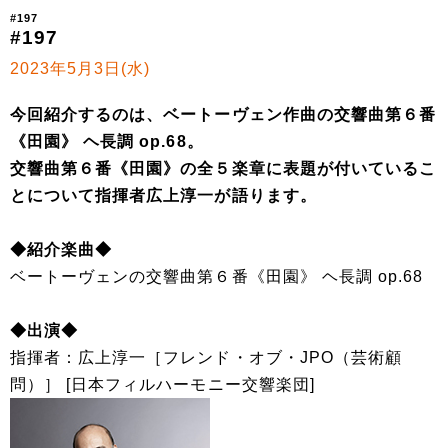
#197
#197
2023年5月3日(水)
今回紹介するのは、ベートーヴェン作曲の交響曲第６番
《田園》 ヘ長調 op.68。
交響曲第６番《田園》の全５楽章に表題が付いているこ
とについて指揮者広上淳一が語ります。
◆紹介楽曲◆
ベートーヴェンの交響曲第６番《田園》 ヘ長調 op.68
◆出演◆
指揮者：広上淳一［フレンド・オブ・JPO（芸術顧
問）］ [日本フィルハーモニー交響楽団]