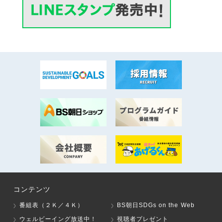
コンテンツ
番組表（２Ｋ／４Ｋ）
BS朝日SDGs on the Web
ウェルビーイング放送中！
視聴者プレゼント