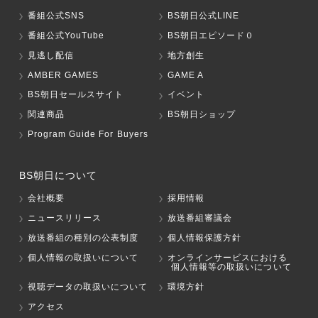
番組公式SNS
BS朝日公式LINE
番組公式YouTube
BS朝日エピソード０
見逃し配信
地方創生
AMBER GAMES
GAME A
BS朝日セールスサイト
イベント
関連商品
BS朝日ショップ
Program Guide For Buyers
BS朝日について
会社概要
採用情報
ニュースリリース
放送番組審議会
放送番組の種別の公表制度
個人情報保護方針
個人情報の取扱いについて
オンラインサービスにおける
個人情報等の取扱いについて
視聴データの取扱いについて
環境方針
アクセス