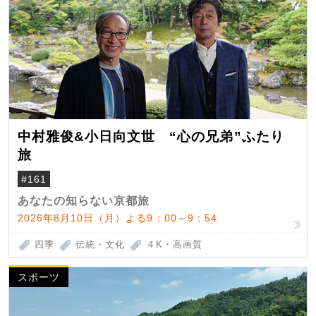
中村雅俊&小日向文世 “心の兄弟”ふたり
旅
#161
あなたの知らない京都旅
2026年8月10日（月）よる9：00～9：54
四季
伝統・文化
４K・高画質
スポーツ