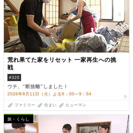
荒れ果てた家をリセット 一家再生への挑
戦
#320
ウチ、“断捨離”しました！
2026年8月11日（火）よる9：00～9：54
ファミリー
住まい
ヒューマン
旅・くらし