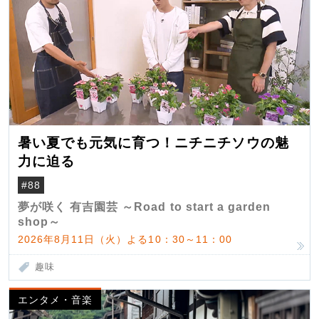
暑い夏でも元気に育つ！ニチニチソウの魅
力に迫る
#88
夢が咲く 有吉園芸 ～Road to start a garden
shop～
2026年8月11日（火）よる10：30～11：00
趣味
エンタメ・音楽