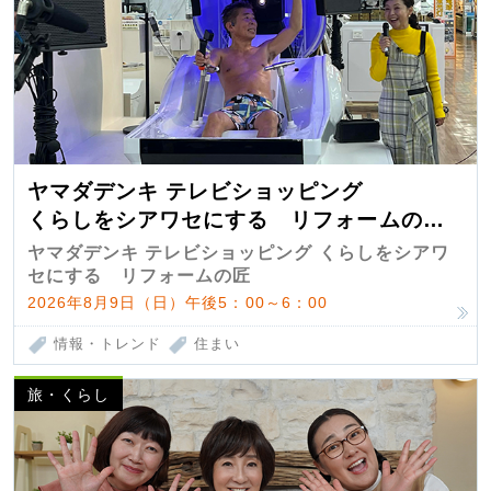
ヤマダデンキ テレビショッピング
くらしをシアワセにする リフォームの
匠 第7弾
ヤマダデンキ テレビショッピング くらしをシアワ
セにする リフォームの匠
2026年8月9日（日）午後5：00～6：00
情報・トレンド
住まい
旅・くらし