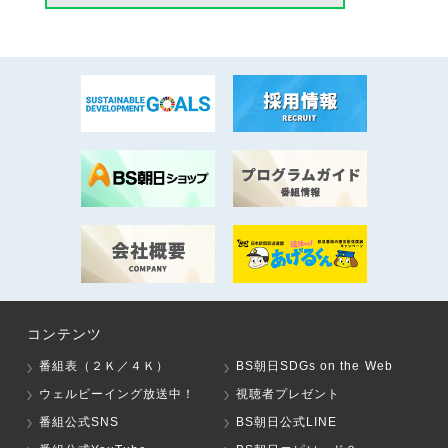
コンテンツ
番組表（２Ｋ／４Ｋ）
BS朝日SDGs on the Web
ウェルビーイング放送中！
視聴者プレゼント
番組公式SNS
BS朝日公式LINE