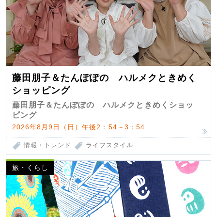
藤田朋子＆たんぽぽの ハルメクときめく
ショッピング
藤田朋子＆たんぽぽの ハルメクときめくショッ
ピング
2026年8月9日（日）午後2：54～3：54
情報・トレンド
ライフスタイル
旅・くらし