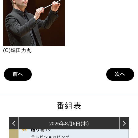
(C)堀田力丸
前へ
次へ
番組表