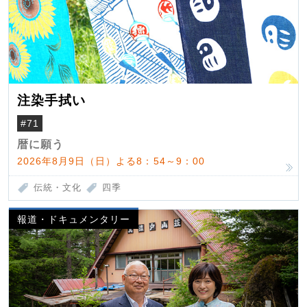
注染手拭い
#71
暦に願う
2026年8月9日（日）よる8：54～9：00
伝統・文化
四季
報道・ドキュメンタリー