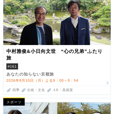
中村雅俊&小日向文世 “心の兄弟”ふたり
旅
#161
あなたの知らない京都旅
2026年8月10日（月）よる9：00～9：54
四季
伝統・文化
４K・高画質
スポーツ