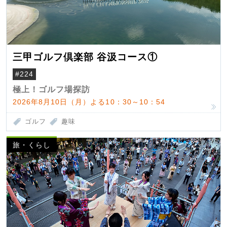
三甲ゴルフ倶楽部 谷汲コース①
#224
極上！ゴルフ場探訪
2026年8月10日（月）よる10：30～10：54
ゴルフ
趣味
旅・くらし