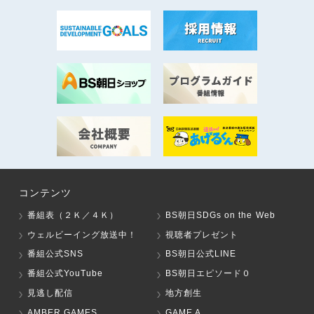
コンテンツ
番組表（２Ｋ／４Ｋ）
BS朝日SDGs on the Web
ウェルビーイング放送中！
視聴者プレゼント
番組公式SNS
BS朝日公式LINE
番組公式YouTube
BS朝日エピソード０
見逃し配信
地方創生
AMBER GAMES
GAME A