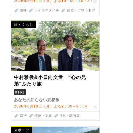
2026年8月11日（火）よる10：00～10：30
趣味
ライフスタイル
自然・アウトドア
旅・くらし
中村雅俊&小日向文世 “心の兄
弟”ふたり旅
#161
あなたの知らない京都旅
2026年8月10日（月）よる9：00～9：54
四季
伝統・文化
４K・高画質
スポーツ