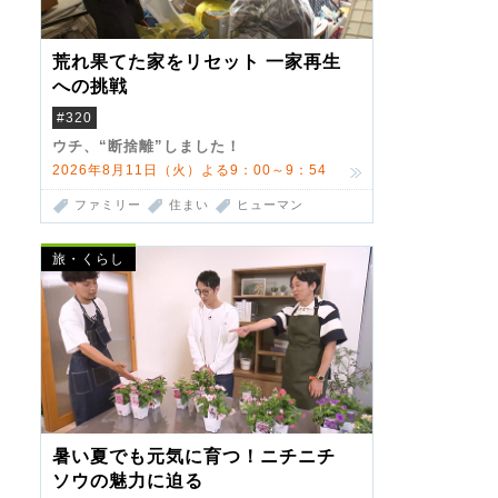
荒れ果てた家をリセット 一家再生
への挑戦
#320
ウチ、“断捨離”しました！
2026年8月11日（火）よる9：00～9：54
ファミリー
住まい
ヒューマン
旅・くらし
暑い夏でも元気に育つ！ニチニチ
ソウの魅力に迫る