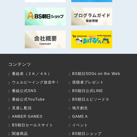
コンテンツ
番組表（２Ｋ／４Ｋ）
BS朝日SDGs on the Web
ウェルビーイング放送中！
視聴者プレゼント
番組公式SNS
BS朝日公式LINE
番組公式YouTube
BS朝日エピソード０
見逃し配信
地方創生
AMBER GAMES
GAME A
BS朝日セールスサイト
イベント
関連商品
BS朝日ショップ