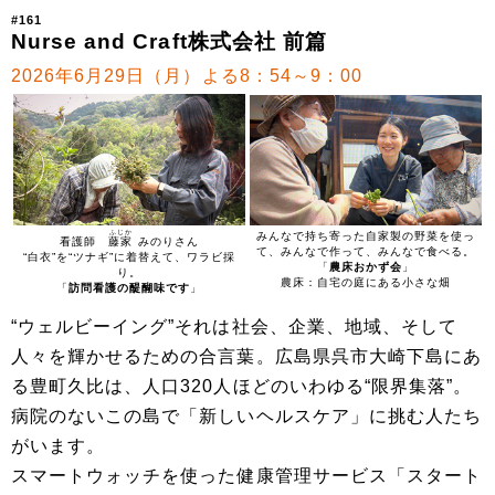
#161
Nurse and Craft株式会社 前篇
2026年6月29日（月）よる8：54～9：00
ふじか
みんなで持ち寄った自家製の野菜を使っ
看護師
藤家
みのりさん
て、みんなで作って、みんなで食べる。
“白衣”を“ツナギ”に着替えて、ワラビ採
「
農床おかず会
」
り。
農床：自宅の庭にある小さな畑
「
訪問看護の醍醐味です
」
“ウェルビーイング”それは社会、企業、地域、そして
人々を輝かせるための合言葉。広島県呉市大崎下島にあ
る豊町久比は、人口320人ほどのいわゆる“限界集落”。
病院のないこの島で「新しいヘルスケア」に挑む人たち
がいます。
スマートウォッチを使った健康管理サービス「スタート