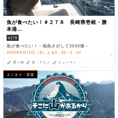
魚が食べたい！＃２７８ 長崎県壱岐・勝
本港
（クロマグロ）
#278
魚が食べたい！－地魚さがして3000港－
2026年8月12日（水）よる9：00～9：54
乗り物
食・グルメ
ヒューマン
エンタメ・音楽