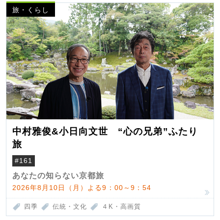
旅・くらし
中村雅俊&小日向文世 “心の兄弟”ふたり
旅
#161
あなたの知らない京都旅
2026年8月10日（月）よる9：00～9：54
四季
伝統・文化
４K・高画質