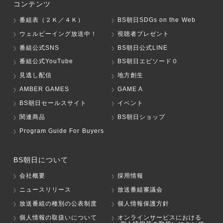
コンテンツ
番組表（２Ｋ／４Ｋ）
BS朝日SDGs on the Web
ウェルビーイング放送中！
視聴者プレゼント
番組公式SNS
BS朝日公式LINE
番組公式YouTube
BS朝日エピソード０
見逃し配信
地方創生
AMBER GAMES
GAME A
BS朝日セールスサイト
イベント
関連商品
BS朝日ショップ
Program Guide For Buyers
BS朝日について
会社概要
採用情報
ニュースリリース
放送番組審議会
放送番組の種別の公表制度
個人情報保護方針
個人情報の取扱いについて
オンラインサービスにおける