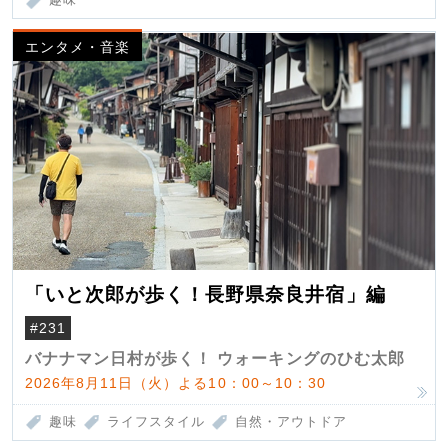
エンタメ・音楽
「いと次郎が歩く！長野県奈良井宿」編
#231
バナナマン日村が歩く！ ウォーキングのひむ太郎
2026年8月11日（火）よる10：00～10：30
趣味
ライフスタイル
自然・アウトドア