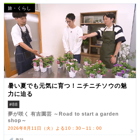
旅・くらし
暑い夏でも元気に育つ！ニチニチソウの魅
力に迫る
#88
夢が咲く 有吉園芸 ～Road to start a garden
shop～
2026年8月11日（火）よる10：30～11：00
趣味