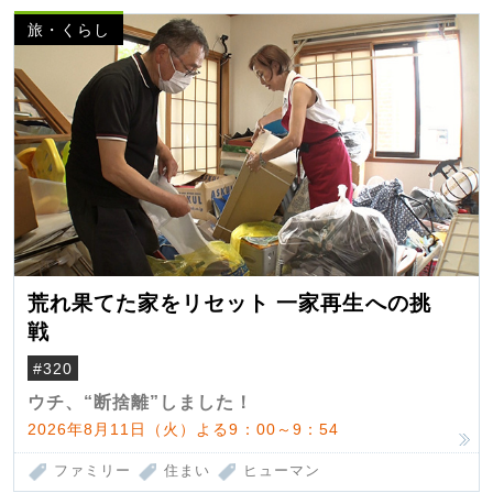
旅・くらし
荒れ果てた家をリセット 一家再生への挑
戦
#320
ウチ、“断捨離”しました！
2026年8月11日（火）よる9：00～9：54
ファミリー
住まい
ヒューマン