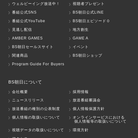
ウェルビーイング放送中！
視聴者プレゼント
番組公式SNS
BS朝日公式LINE
番組公式YouTube
BS朝日エピソード０
見逃し配信
地方創生
AMBER GAMES
GAME A
BS朝日セールスサイト
イベント
関連商品
BS朝日ショップ
Program Guide For Buyers
BS朝日について
会社概要
採用情報
ニュースリリース
放送番組審議会
放送番組の種別の公表制度
個人情報保護方針
個人情報の取扱いについて
オンラインサービスにおける
個人情報等の取扱いについて
視聴データの取扱いについて
環境方針