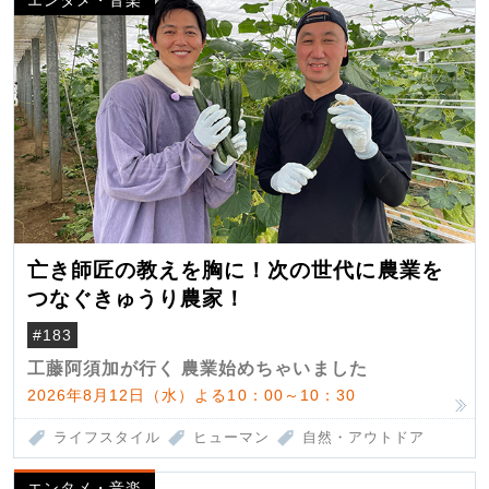
亡き師匠の教えを胸に！次の世代に農業を
つなぐきゅうり農家！
#183
工藤阿須加が行く 農業始めちゃいました
2026年8月12日（水）よる10：00～10：30
ライフスタイル
ヒューマン
自然・アウトドア
エンタメ・音楽