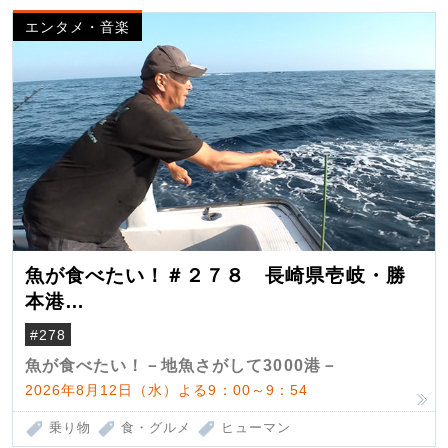
エンタメ・音楽
魚が食べたい！＃２７８ 長崎県壱岐・勝
本港
（クロマグロ）
#278
魚が食べたい！－地魚さがして3000港－
2026年8月12日（水）よる9：00～9：54
乗り物
食・グルメ
ヒューマン