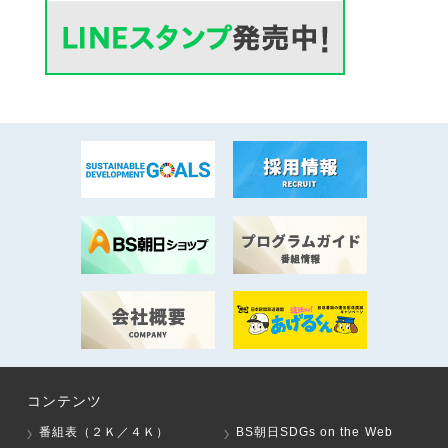
コンテンツ
番組表（２Ｋ／４Ｋ）
BS朝日SDGs on the Web