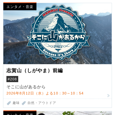
エンタメ・音楽
志賀山（しがやま）前編
#208
そこに山があるから
2026年8月12日（水）よる10：30～10：54
趣味
自然・アウトドア
エンタメ・音楽