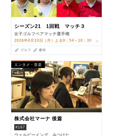
シーズン21 1回戦 マッチ３
女子ゴルフペアマッチ選手権
2026年8月10日（月）よる9：54～10：30
ゴルフ
趣味
エンタメ・音楽
株式会社マーナ 後篇
#167
ウェルビーイング、みつけた