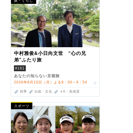
旅・くらし
中村雅俊&小日向文世 “心の兄
弟”ふたり旅
#161
あなたの知らない京都旅
2026年8月10日（月）よる9：00～9：54
四季
伝統・文化
４K・高画質
スポーツ