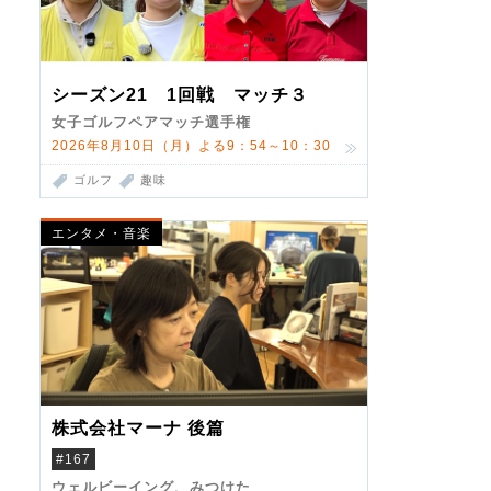
シーズン21 1回戦 マッチ３
女子ゴルフペアマッチ選手権
2026年8月10日（月）よる9：54～10：30
ゴルフ
趣味
エンタメ・音楽
株式会社マーナ 後篇
#167
ウェルビーイング、みつけた