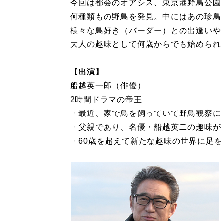
今回は都会のオアシス、東京港野鳥公園
何種類もの野鳥を発見。中にはあの珍鳥
様々な鳥好き（バーダー）との出逢いや
大人の趣味として何歳からでも始められ
【出演】
船越英一郎（俳優）
2時間ドラマの帝王
・最近、家で鳥を飼っていて野鳥観察に
・父親であり、名優・船越英二の趣味が
・60歳を超えて新たな趣味の世界に足