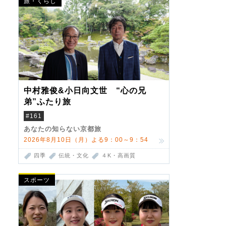
旅・くらし
中村雅俊&小日向文世 “心の兄
弟”ふたり旅
#161
あなたの知らない京都旅
2026年8月10日（月）よる9：00～9：54
四季
伝統・文化
４K・高画質
スポーツ