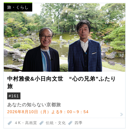
旅・くらし
中村雅俊&小日向文世 “心の兄弟”ふたり
旅
#161
あなたの知らない京都旅
2026年8月10日（月）よる9：00～9：54
４K・高画質
伝統・文化
四季