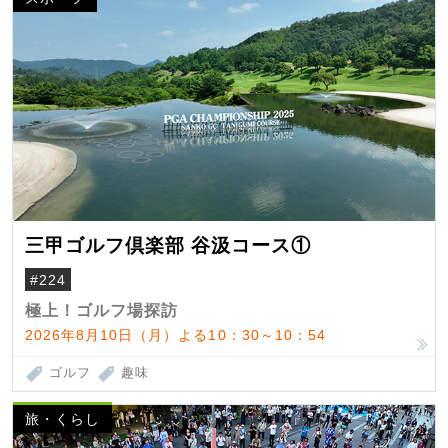
三甲ゴルフ倶楽部 谷汲コース①
#224
極上！ゴルフ場探訪
2026年8月10日（月）よる10：30～10：54
ゴルフ
趣味
旅・くらし