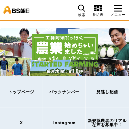
BS朝日
番組表
メニュー
検索
トップページ
バックナンバー
見逃し配信
新規就農者のリアル
X
Instagram
な声を募集中！