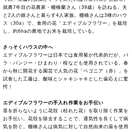
就農7年目の花農家・棚橋蘭さん（39歳）を訪ねる。夫
と2人の娘さんと暮らす4人家族。棚橋さんは3棟のハウ
ス（30a）で、食用の花「エディブルフラワー」を栽培
し、約6haの農地でお米を栽培している。
さっそくハウスの中へ
エディブルフラワーは日本では食用菊が代表的だが、バ
ラ・パンジー・ひまわり・桜なども使用されている。春
から秋に開花する園芸で人気の花「ベゴニア（赤）」を
試食した工藤は、酸味とシャキシャキとした歯応えに驚
愕！
エディブルフラワーの手入れ作業をお手伝い
茎を折らないように花殻（枯れた花）を取り除く作業を
お手伝い。花殻を除去することで、通気性を良くして病
気を防ぐ。棚橋さんは病気に対して自然由来の薬を使用