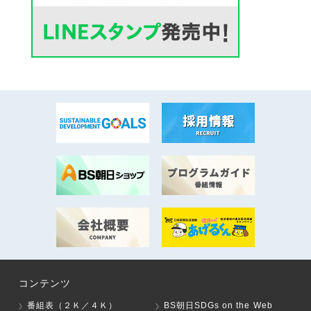
コンテンツ
番組表（２Ｋ／４Ｋ）
BS朝日SDGs on the Web