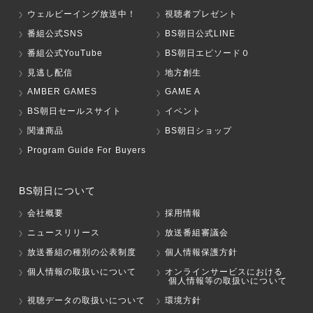
ウェルビーイング放送中！
視聴者プレゼント
番組公式SNS
BS朝日公式LINE
番組公式YouTube
BS朝日エピソード０
見逃し配信
地方創生
AMBER GAMES
GAME A
BS朝日セールスサイト
イベント
関連商品
BS朝日ショップ
Program Guide For Buyers
BS朝日について
会社概要
採用情報
ニュースリリース
放送番組審議会
放送番組の種別の公表制度
個人情報保護方針
個人情報の取扱いについて
オンラインサービスにおける
個人情報等の取扱いについて
視聴データの取扱いについて
環境方針