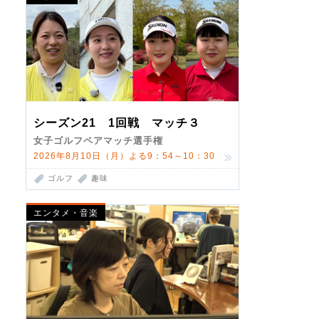
シーズン21 1回戦 マッチ３
女子ゴルフペアマッチ選手権
2026年8月10日（月）よる9：54～10：30
ゴルフ
趣味
エンタメ・音楽