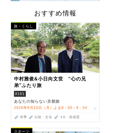
おすすめ情報
旅・くらし
中村雅俊&小日向文世 “心の兄
弟”ふたり旅
#161
あなたの知らない京都旅
2026年8月10日（月）よる9：00～9：54
四季
伝統・文化
４K・高画質
スポーツ