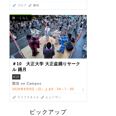
ゴルフ
趣味
旅・くらし
＃10 大正大学 大正盆踊りサーク
ル 踊月
#10
部活 on Campus
2026年8月9日（日）よる6：54～7：00
ライフスタイル
ヒューマン
ピックアップ