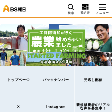
BS朝日
番組表
メニュー
検索
トップページ
バックナンバー
見逃し配信
新規就農者のリアル
X
Instagram
な声を募集中！