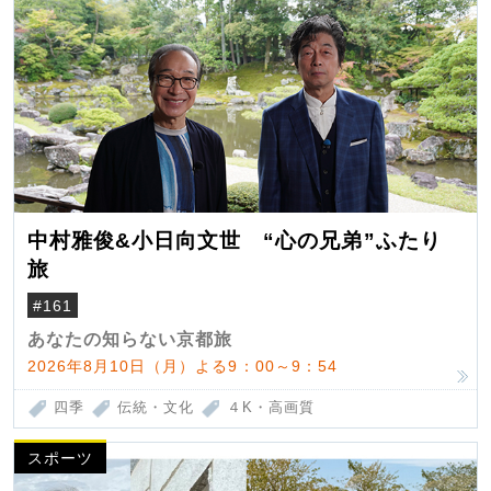
中村雅俊&小日向文世 “心の兄弟”ふたり
旅
#161
あなたの知らない京都旅
2026年8月10日（月）よる9：00～9：54
四季
伝統・文化
４K・高画質
スポーツ