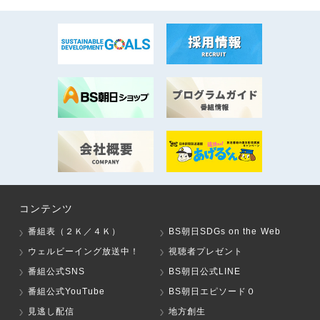
コンテンツ
番組表（２Ｋ／４Ｋ）
BS朝日SDGs on the Web
ウェルビーイング放送中！
視聴者プレゼント
番組公式SNS
BS朝日公式LINE
番組公式YouTube
BS朝日エピソード０
見逃し配信
地方創生