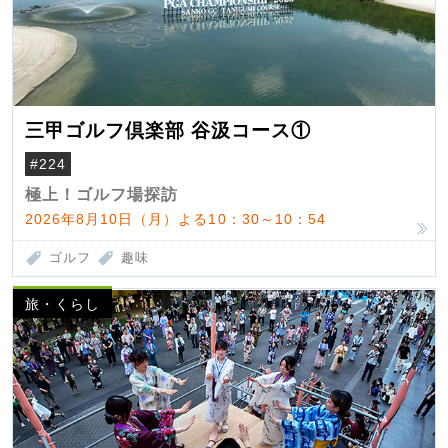
三甲ゴルフ倶楽部 谷汲コース①
#224
極上！ゴルフ場探訪
2026年8月10日（月）よる10：30～10：54
ゴルフ
趣味
旅・くらし