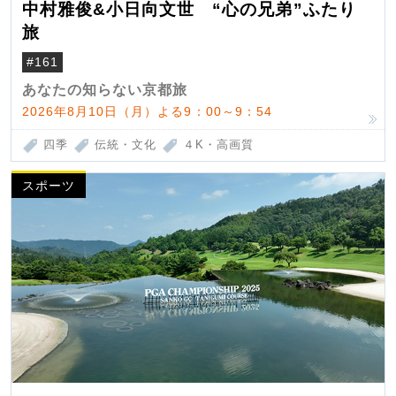
中村雅俊&小日向文世 “心の兄弟”ふたり
旅
#161
あなたの知らない京都旅
2026年8月10日（月）よる9：00～9：54
四季
伝統・文化
４K・高画質
スポーツ