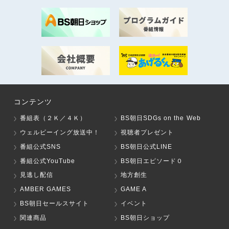
コンテンツ
番組表（２Ｋ／４Ｋ）
BS朝日SDGs on the Web
ウェルビーイング放送中！
視聴者プレゼント
番組公式SNS
BS朝日公式LINE
番組公式YouTube
BS朝日エピソード０
見逃し配信
地方創生
AMBER GAMES
GAME A
BS朝日セールスサイト
イベント
関連商品
BS朝日ショップ