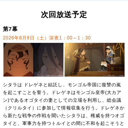
次回放送予定
第7幕
2026年8月8日（土）深夜1：00～1：30
シタラは ドレゲネと結託し、モンゴル帝国に復讐の嵐
を起こすことを誓う。ドレゲネはモンゴル皇帝(大カア
ン)であるオゴタイの妻としての立場を利用し、総会議
（クリルタイ）に参加して情報収集を行う。ドレゲネか
ら新たな戦争の作戦を聞いたシタラは、権威を持つオゴ
タイと、軍事力を持つトルイとの間に不和を起こそうと