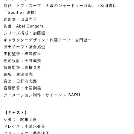
原作：トマトスープ『天幕のジャードゥーガル』（秋⽥書店
「Souffle」連載）
総監督：⼭⽥尚⼦
監督：Abel Gongora
シリーズ構成：加藤還一
キャラクターデザイン・作画チーフ：吉田健一
演出チーフ：藤倉拓也
美術監督：樺澤侑里
色彩設計：今野成美
撮影監督：高橋直希
編集：廣瀬清志
音楽：日野浩志郎
音響監督：小沼則義
アニメーション制作：サイエンス SARU
【キャスト】
シタラ：関根明良
ドレゲネ：小清水亜美
ファーティマ：桑島法子