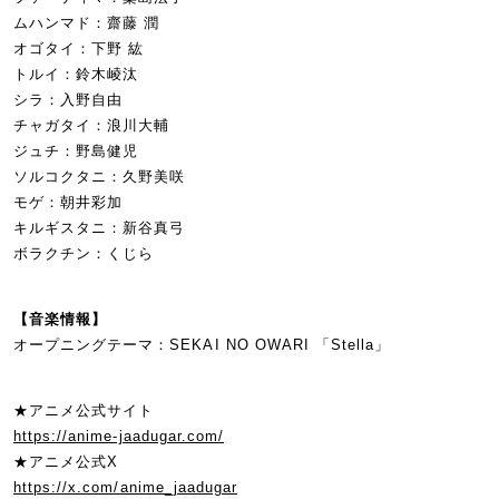
ムハンマド：齋藤 潤
オゴタイ：下野 紘
トルイ：鈴木崚汰
シラ：入野自由
チャガタイ：浪川大輔
ジュチ：野島健児
ソルコクタニ：久野美咲
モゲ：朝井彩加
キルギスタニ：新谷真弓
ボラクチン：くじら
【音楽情報】
オープニングテーマ：SEKAI NO OWARI 「Stella」
★アニメ公式サイト
https://anime-jaadugar.com/
★アニメ公式X
https://x.com/anime_jaadugar