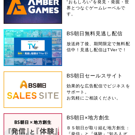
“おもしろい”を発見・発掘・世
界とつなぐゲームレーベルで
す。
BS朝日無料見逃し配信
放送終了後、期間限定で無料配
信中！見逃し配信はTVerで！
BS朝日セールスサイト
効果的な広告配信でビジネスを
サポート。
お気軽にご相談ください。
BS朝日×地方創生
ＢＳ朝日が取り組む地方創生：
『発信』と『体験』“知る人ぞ