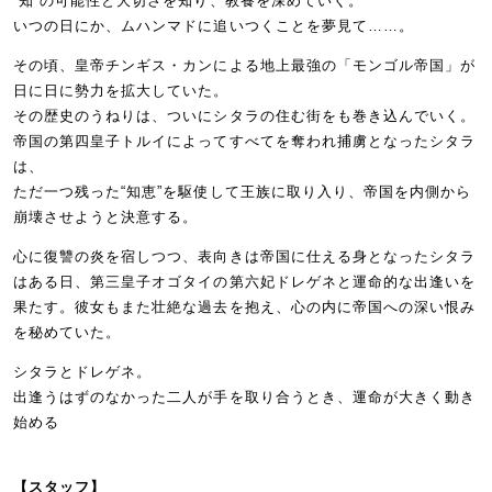
“知”の可能性と大切さを知り、教養を深めていく。
いつの日にか、ムハンマドに追いつくことを夢見て……。
その頃、皇帝チンギス・カンによる地上最強の「モンゴル帝国」が
日に日に勢力を拡大していた。
その歴史のうねりは、ついにシタラの住む街をも巻き込んでいく。
帝国の第四皇子トルイによってすべてを奪われ捕虜となったシタラ
は、
ただ一つ残った“知恵”を駆使して王族に取り入り、帝国を内側から
崩壊させようと決意する。
心に復讐の炎を宿しつつ、表向きは帝国に仕える身となったシタラ
はある日、第三皇子オゴタイの第六妃ドレゲネと運命的な出逢いを
果たす。彼女もまた壮絶な過去を抱え、心の内に帝国への深い恨み
を秘めていた。
シタラとドレゲネ。
出逢うはずのなかった二人が手を取り合うとき、運命が大きく動き
始める
【スタッフ】