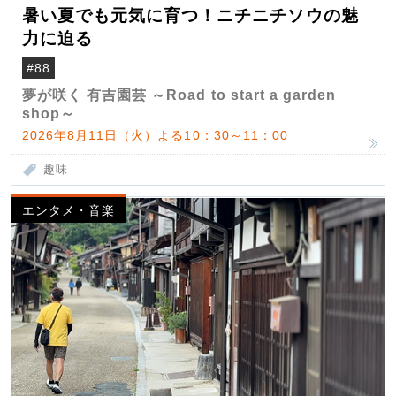
暑い夏でも元気に育つ！ニチニチソウの魅
力に迫る
#88
夢が咲く 有吉園芸 ～Road to start a garden
shop～
2026年8月11日（火）よる10：30～11：00
趣味
エンタメ・音楽