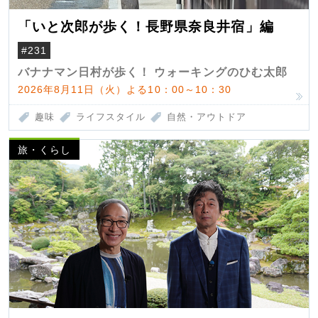
「いと次郎が歩く！長野県奈良井宿」編
#231
バナナマン日村が歩く！ ウォーキングのひむ太郎
2026年8月11日（火）よる10：00～10：30
趣味
ライフスタイル
自然・アウトドア
旅・くらし