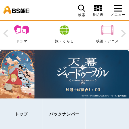
BS朝日
番組表
メニュー
検索
Prev
N
ドラマ
旅・くらし
映画・アニメ
トップ
バックナンバー