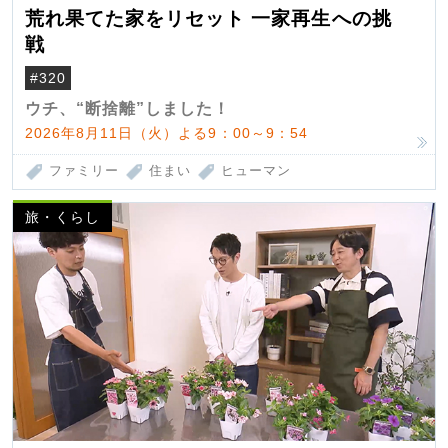
荒れ果てた家をリセット 一家再生への挑
戦
#320
ウチ、“断捨離”しました！
2026年8月11日（火）よる9：00～9：54
ファミリー
住まい
ヒューマン
旅・くらし