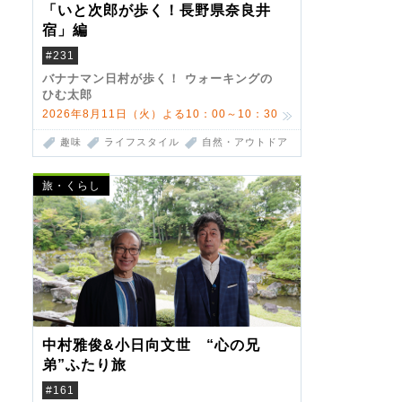
「いと次郎が歩く！長野県奈良井
宿」編
#231
バナナマン日村が歩く！ ウォーキングの
ひむ太郎
2026年8月11日（火）よる10：00～10：30
趣味
ライフスタイル
自然・アウトドア
旅・くらし
中村雅俊&小日向文世 “心の兄
弟”ふたり旅
#161