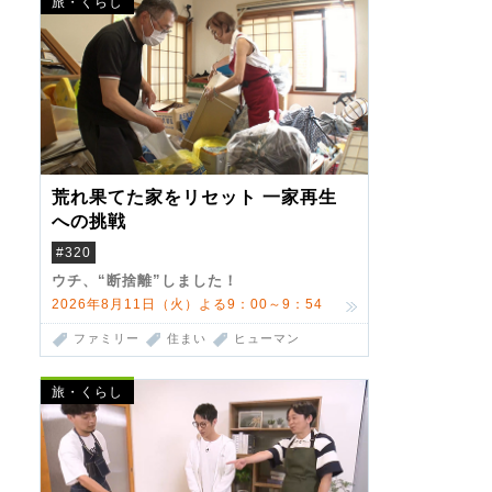
旅・くらし
荒れ果てた家をリセット 一家再生
への挑戦
#320
ウチ、“断捨離”しました！
2026年8月11日（火）よる9：00～9：54
ファミリー
住まい
ヒューマン
旅・くらし