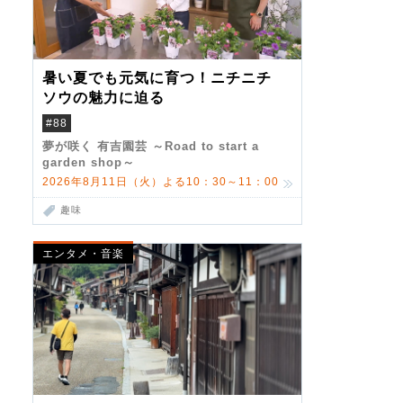
暑い夏でも元気に育つ！ニチニチ
ソウの魅力に迫る
#88
夢が咲く 有吉園芸 ～Road to start a
garden shop～
2026年8月11日（火）よる10：30～11：00
趣味
エンタメ・音楽