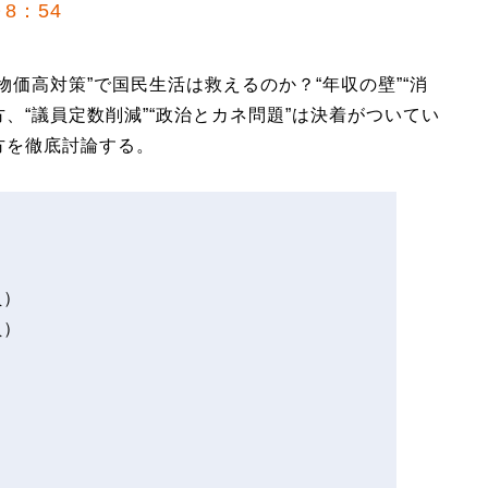
8：54
物価高対策”で国民生活は救えるのか？“年収の壁”“消
、“議員定数削減”“政治とカネ問題”は決着がついてい
方を徹底討論する。
員）
員）
）
）