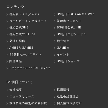
コンテンツ
番組表（２Ｋ／４Ｋ）
BS朝日SDGs on the Web
ウェルビーイング放送中！
視聴者プレゼント
番組公式SNS
BS朝日公式LINE
番組公式YouTube
BS朝日エピソード０
見逃し配信
地方創生
AMBER GAMES
GAME A
BS朝日セールスサイト
イベント
関連商品
BS朝日ショップ
Program Guide For Buyers
BS朝日について
会社概要
採用情報
ニュースリリース
放送番組審議会
放送番組の種別の公表制度
個人情報保護方針