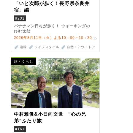
「いと次郎が歩く！長野県奈良井
宿」編
#231
バナナマン日村が歩く！ ウォーキングの
ひむ太郎
2026年8月11日（火）よる10：00～10：30
趣味
ライフスタイル
自然・アウトドア
旅・くらし
中村雅俊&小日向文世 “心の兄
弟”ふたり旅
#161