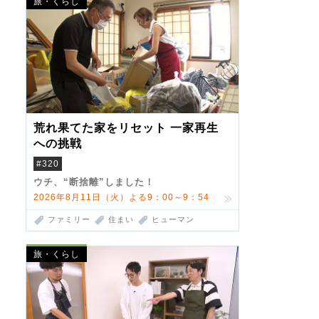
旅・くらし
荒れ果てた家をリセット 一家再生
への挑戦
#320
ウチ、“断捨離”しました！
2026年8月11日（火）よる9：00～9：54
ファミリー
住まい
ヒューマン
旅・くらし