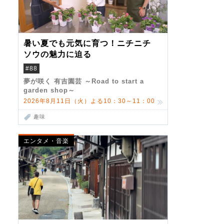
暑い夏でも元気に育つ！ニチニチ
ソウの魅力に迫る
#88
夢が咲く 有吉園芸 ～Road to start a
garden shop～
2026年8月11日（火）よる10：30～11：00
趣味
エンタメ・音楽