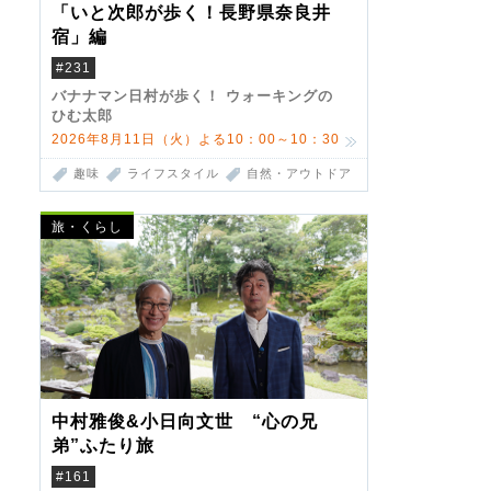
「いと次郎が歩く！長野県奈良井
宿」編
#231
バナナマン日村が歩く！ ウォーキングの
ひむ太郎
2026年8月11日（火）よる10：00～10：30
趣味
ライフスタイル
自然・アウトドア
旅・くらし
中村雅俊&小日向文世 “心の兄
弟”ふたり旅
#161