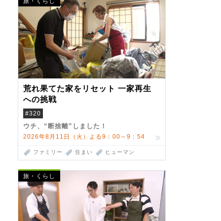
旅・くらし
荒れ果てた家をリセット 一家再生
への挑戦
#320
ウチ、“断捨離”しました！
2026年8月11日（火）よる9：00～9：54
ファミリー
住まい
ヒューマン
旅・くらし