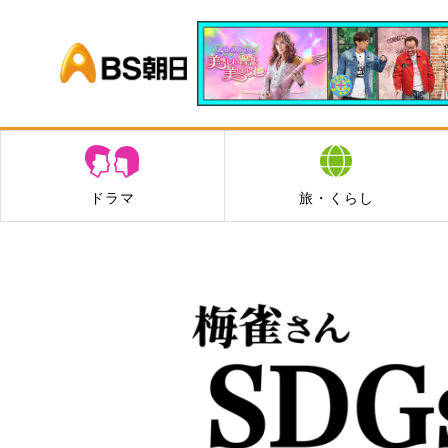
BS朝日
ドラマ
旅・くらし