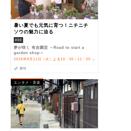
暑い夏でも元気に育つ！ニチニチ
ソウの魅力に迫る
#88
夢が咲く 有吉園芸 ～Road to start a
garden shop～
2026年8月11日（火）よる10：30～11：00
趣味
エンタメ・音楽