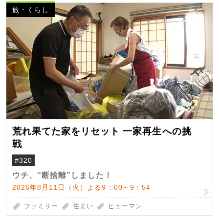
旅・くらし
荒れ果てた家をリセット 一家再生への挑
戦
#320
ウチ、“断捨離”しました！
2026年8月11日（火）よる9：00～9：54
ファミリー
住まい
ヒューマン