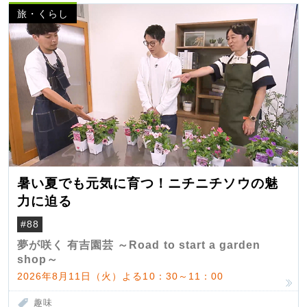
旅・くらし
暑い夏でも元気に育つ！ニチニチソウの魅
力に迫る
#88
夢が咲く 有吉園芸 ～Road to start a garden
shop～
2026年8月11日（火）よる10：30～11：00
趣味