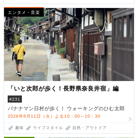
エンタメ・音楽
「いと次郎が歩く！長野県奈良井宿」編
#231
バナナマン日村が歩く！ ウォーキングのひむ太郎
2026年8月11日（火）よる10：00～10：30
趣味
ライフスタイル
自然・アウトドア