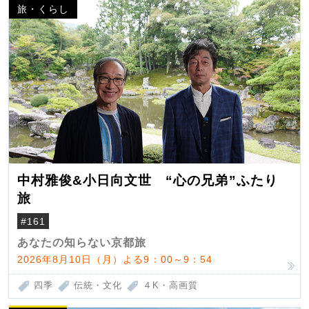
旅・くらし
中村雅俊&小日向文世 “心の兄弟”ふたり
旅
#161
あなたの知らない京都旅
2026年8月10日（月）よる9：00～9：54
四季
伝統・文化
４K・高画質