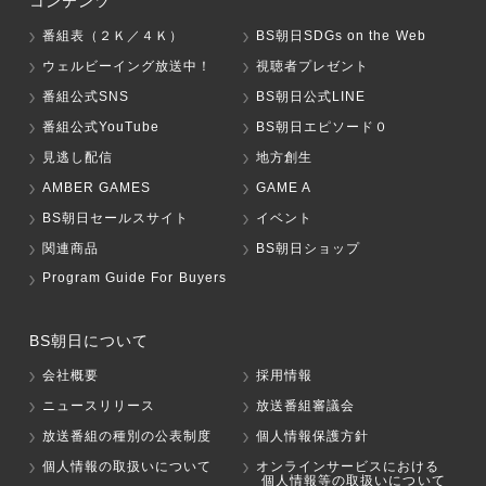
コンテンツ
番組表（２Ｋ／４Ｋ）
BS朝日SDGs on the Web
ウェルビーイング放送中！
視聴者プレゼント
番組公式SNS
BS朝日公式LINE
番組公式YouTube
BS朝日エピソード０
見逃し配信
地方創生
AMBER GAMES
GAME A
BS朝日セールスサイト
イベント
関連商品
BS朝日ショップ
Program Guide For Buyers
BS朝日について
会社概要
採用情報
ニュースリリース
放送番組審議会
放送番組の種別の公表制度
個人情報保護方針
個人情報の取扱いについて
オンラインサービスにおける
個人情報等の取扱いについて