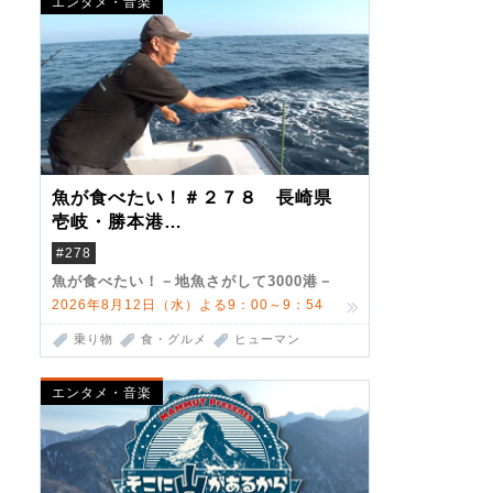
エンタメ・音楽
魚が食べたい！＃２７８ 長崎県
壱岐・勝本港
（クロマグロ）
#278
魚が食べたい！－地魚さがして3000港－
2026年8月12日（水）よる9：00～9：54
乗り物
食・グルメ
ヒューマン
エンタメ・音楽