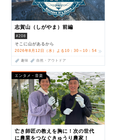
志賀山（しがやま）前編
#208
そこに山があるから
2026年8月12日（水）よる10：30～10：54
趣味
自然・アウトドア
エンタメ・音楽
亡き師匠の教えを胸に！次の世代
に農業をつなぐきゅうり農家！