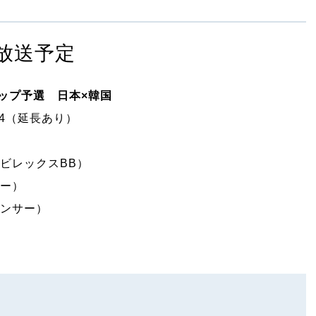
放送予定
カップ予選 日本×韓国
54（延長あり）
ビレックスBB）
ー）
ンサー）