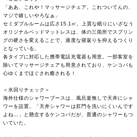
「ああ、これや！マッサージチェア。これついてんの、
マジで嬉しいやろなぁ」
セミダブルルームは広さ15.1㎡。上質な眠りにいざなう
オリジナルベッドマットレスは、体の三箇所でスプリン
グの硬さを変えることで、過度な寝返りを抑えるつくり
となっている。
各タイプに対応した携帯電話充電器も用意。一部客室を
除いてマッサージチェアも用意されており、ケンコバも
心ゆくまでほぐされ癒される！
＜水回りチェック＞
海外仕様のシャワーブースは、風呂釜無しで天井にシャ
ワーを設置。「天井シャワーは肛門を洗いにくいんです
よね…」と懸念するケンコバだが、普通のシャワーもつ
いていた。