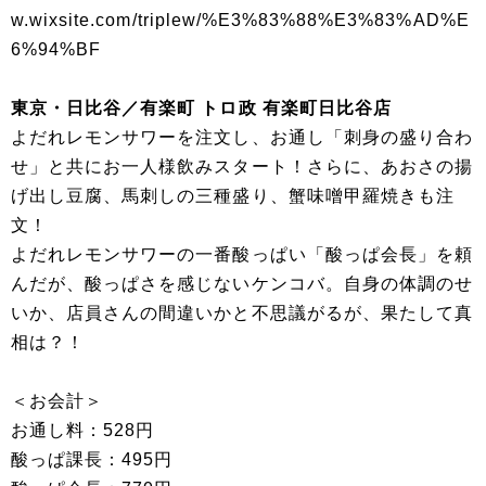
w.wixsite.com/triplew/%E3%83%88%E3%83%AD%E
6%94%BF
東京・日比谷／有楽町 トロ政 有楽町日比谷店
よだれレモンサワーを注文し、お通し「刺身の盛り合わ
せ」と共にお一人様飲みスタート！さらに、あおさの揚
げ出し豆腐、馬刺しの三種盛り、蟹味噌甲羅焼きも注
文！
よだれレモンサワーの一番酸っぱい「酸っぱ会長」を頼
んだが、酸っぱさを感じないケンコバ。自身の体調のせ
いか、店員さんの間違いかと不思議がるが、果たして真
相は？！
＜お会計＞
お通し料：528円
酸っぱ課長：495円