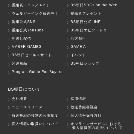
番組表（２Ｋ／４Ｋ）
BS朝日SDGs on the Web
ウェルビーイング放送中！
視聴者プレゼント
番組公式SNS
BS朝日公式LINE
番組公式YouTube
BS朝日エピソード０
見逃し配信
地方創生
AMBER GAMES
GAME A
BS朝日セールスサイト
イベント
関連商品
BS朝日ショップ
Program Guide For Buyers
BS朝日について
会社概要
採用情報
ニュースリリース
放送番組審議会
放送番組の種別の公表制度
個人情報保護方針
個人情報の取扱いについて
オンラインサービスにおける
個人情報等の取扱いについて