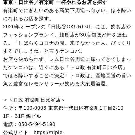
東京・日比谷／有楽町 一杯やれるお店を探す
有楽町でにぎわいのある高架下周辺へ向かい、ほろ酔い
になれるお店を探す。
2020年オープンの「日比谷OKUROJI」には、飲食店や
ファッションブランド、雑貨店が30店舗ほど軒を連ね
る。「しばらくコロナの間、来てなかった人、びっくり
するでしょうね」と言うケンコバ。
お店を決められず、レム日比谷周辺に帰ってきてしまっ
たケンコバは、近くにある「トロ政 有楽町日比谷店」
でほろ酔いすることに決定！トロ政は、産地直送の旨い
魚と豊富なレモンサワーが飲める大衆居酒屋。
＜トロ政 有楽町日比谷店＞
住所：〒100-0006 東京都千代田区有楽町1丁目2-10
1F・B1F 錦ビル
電話：050-5494-5190
公式サイト：https://triple-