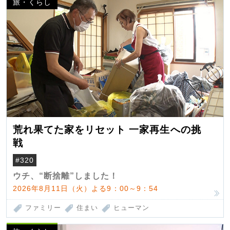
旅・くらし
荒れ果てた家をリセット 一家再生への挑
戦
#320
ウチ、“断捨離”しました！
2026年8月11日（火）よる9：00～9：54
ファミリー
住まい
ヒューマン