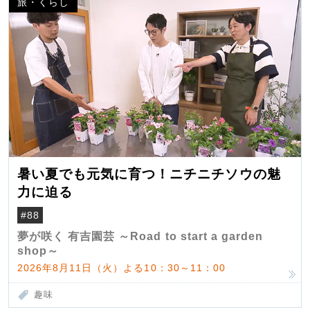
旅・くらし
暑い夏でも元気に育つ！ニチニチソウの魅
力に迫る
#88
夢が咲く 有吉園芸 ～Road to start a garden
shop～
2026年8月11日（火）よる10：30～11：00
趣味