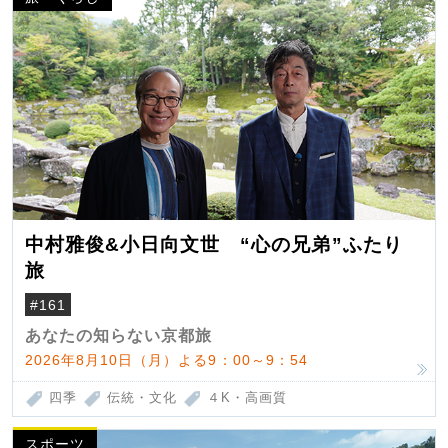
中村雅俊&小日向文世 “心の兄弟”ふたり
旅
#161
あなたの知らない京都旅
2026年8月10日（月）よる9：00～9：54
四季
伝統・文化
４K・高画質
スポーツ