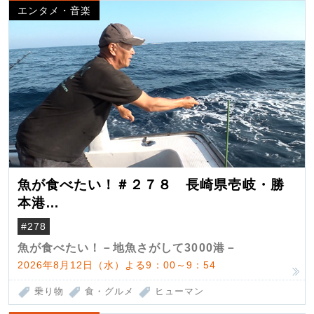
エンタメ・音楽
魚が食べたい！＃２７８ 長崎県壱岐・勝
本港
（クロマグロ）
#278
魚が食べたい！－地魚さがして3000港－
2026年8月12日（水）よる9：00～9：54
乗り物
食・グルメ
ヒューマン