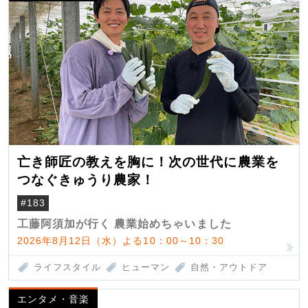
亡き師匠の教えを胸に！次の世代に農業を
つなぐきゅうり農家！
#183
工藤阿須加が行く 農業始めちゃいました
2026年8月12日（水）よる10：00～10：30
ライフスタイル
ヒューマン
自然・アウトドア
エンタメ・音楽