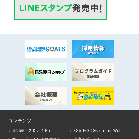
コンテンツ
番組表（２Ｋ／４Ｋ）
BS朝日SDGs on the Web