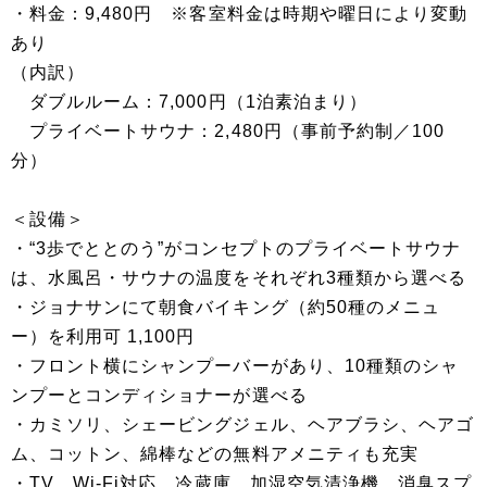
・料金：9,480円 ※客室料金は時期や曜日により変動
あり
（内訳）
ダブルルーム：7,000円（1泊素泊まり）
プライベートサウナ：2,480円（事前予約制／100
分）
＜設備＞
・“3歩でととのう”がコンセプトのプライベートサウナ
は、水風呂・サウナの温度をそれぞれ3種類から選べる
・ジョナサンにて朝食バイキング（約50種のメニュ
ー）を利用可 1,100円
・フロント横にシャンプーバーがあり、10種類のシャ
ンプーとコンディショナーが選べる
・カミソリ、シェービングジェル、ヘアブラシ、ヘアゴ
ム、コットン、綿棒などの無料アメニティも充実
・TV、Wi-Fi対応、冷蔵庫、加湿空気清浄機、消臭スプ