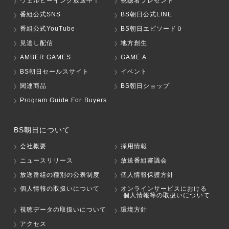
ウェルビーイング放送中！
視聴者プレゼント
番組公式SNS
BS朝日公式LINE
番組公式YouTube
BS朝日エピソード０
見逃し配信
地方創生
AMBER GAMES
GAME A
BS朝日セールスサイト
イベント
関連商品
BS朝日ショップ
Program Guide For Buyers
BS朝日について
会社概要
採用情報
ニュースリリース
放送番組審議会
放送番組の種別の公表制度
個人情報保護方針
個人情報の取扱いについて
オンラインサービスにおける
個人情報等の取扱いについて
視聴データの取扱いについて
環境方針
アクセス