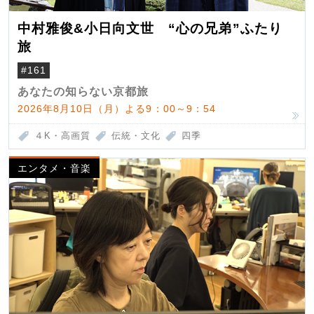
中村雅俊&小日向文世 “心の兄弟”ふたり
旅
#161
あなたの知らない京都旅
2026年8月10日（月）よる9：00～9：54
４K・高画質
伝統・文化
四季
エンタメ・音楽