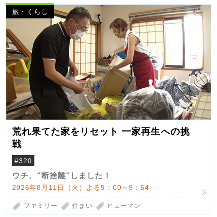
旅・くらし
荒れ果てた家をリセット 一家再生への挑
戦
#320
ウチ、“断捨離”しました！
2026年8月11日（火）よる9：00～9：54
ファミリー
住まい
ヒューマン