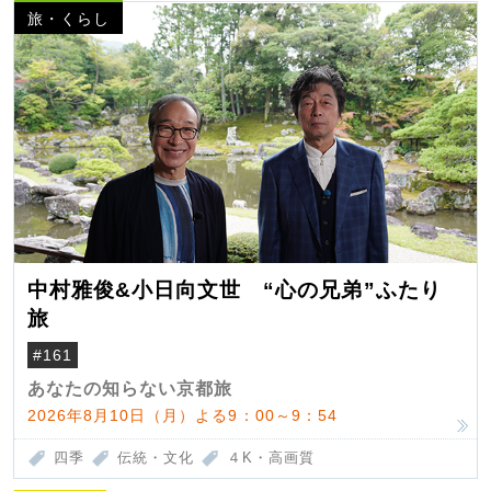
旅・くらし
中村雅俊&小日向文世 “心の兄弟”ふたり
旅
#161
あなたの知らない京都旅
2026年8月10日（月）よる9：00～9：54
四季
伝統・文化
４K・高画質