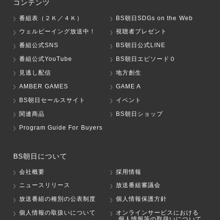
コンテンツ
番組表（２Ｋ／４Ｋ）
BS朝日SDGs on the Web
ウェルビーイング放送中！
視聴者プレゼント
番組公式SNS
BS朝日公式LINE
番組公式YouTube
BS朝日エピソード０
見逃し配信
地方創生
AMBER GAMES
GAME A
BS朝日セールスサイト
イベント
関連商品
BS朝日ショップ
Program Guide For Buyers
BS朝日について
会社概要
採用情報
ニュースリリース
放送番組審議会
放送番組の種別の公表制度
個人情報保護方針
個人情報の取扱いについて
オンラインサービスにおける
個人情報等の取扱いについて