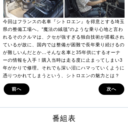
今回はフランスの名車『シトロエン』を得意とする埼玉
県の整備工場へ。“魔法の絨毯”のような乗り心地と言わ
れるそのクルマは、クセが強すぎる独自技術が搭載され
ているが故に、国内では整備が困難で長年乗り続けるの
が難しいんだとか…そんな名車と35年供にするオーナ
ーの情報を入手！購入当時は走る度に止まってしまい3
年がかりで修理。それでも深い沼にハマっていくように
憑りつかれてしまうという、シトロエンの魅力とは？
前へ
次へ
番組表