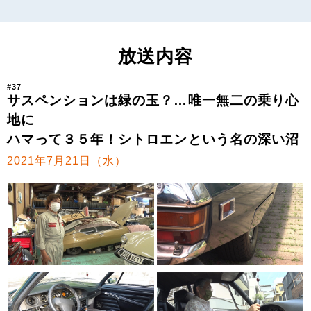
放送内容
#37
サスペンションは緑の玉？…唯一無二の乗り心
地に
ハマって３５年！シトロエンという名の深い沼
2021年7月21日（水）