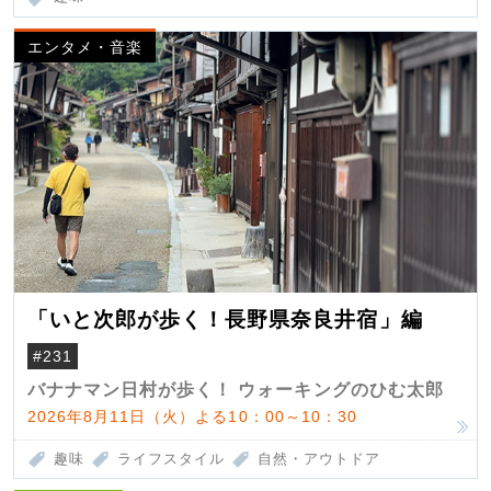
エンタメ・音楽
「いと次郎が歩く！長野県奈良井宿」編
#231
バナナマン日村が歩く！ ウォーキングのひむ太郎
2026年8月11日（火）よる10：00～10：30
趣味
ライフスタイル
自然・アウトドア