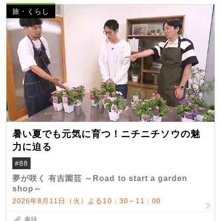
旅・くらし
暑い夏でも元気に育つ！ニチニチソウの魅
力に迫る
#88
夢が咲く 有吉園芸 ～Road to start a garden
shop～
2026年8月11日（火）よる10：30～11：00
趣味