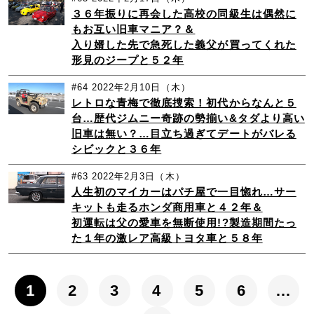
３６年振りに再会した高校の同級生は偶然に
もお互い旧車マニア？＆
入り婿した先で急死した義父が買ってくれた
形見のジープと５２年
#64
2022年2月10日（木）
レトロな青梅で徹底捜索！初代からなんと５
台…歴代ジムニー奇跡の勢揃い&タダより高い
旧車は無い？…目立ち過ぎてデートがバレる
シビックと３６年
#63
2022年2月3日（木）
人生初のマイカーはパチ屋で一目惚れ…サー
キットも走るホンダ商用車と４２年＆
初運転は父の愛車を無断使用!?製造期間たっ
た１年の激レア高級トヨタ車と５８年
1
2
3
4
5
6
…