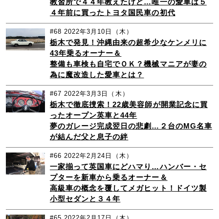
教習所で４４年教えたけど…唯一の愛車は５
４年前に買ったトヨタ国民車の初代
#68
2022年3月10日（木）
栃木で発見！沖縄由来の超希少なケンメリに
43年乗るオーナー＆
整備も車検も自宅でＯＫ？機械マニアが妻の
為に魔改造した愛車とは？
#67
2022年3月3日（木）
栃木で徹底捜索！22歳美容師が開業記念に買
ったオープン英車と44年
夢のガレージ完成翌日の悲劇…２台のMG名車
が結んだ父と息子の絆
#66
2022年2月24日（木）
一家揃って英国車にどハマり…ハンバー・セ
プターを新車から乗るオーナー＆
高級車の概念を覆してメガヒット！ドイツ製
小型セダンと３４年
#65
2022年2月17日（木）