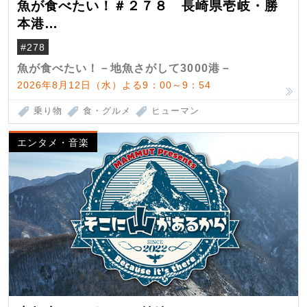
魚が食べたい！＃２７８ 長崎県壱岐・勝
本港
（クロマグロ）
#278
魚が食べたい！－地魚さがして3000港－
2026年8月12日（水）よる9：00～9：54
乗り物
食・グルメ
ヒューマン
エンタメ・音楽