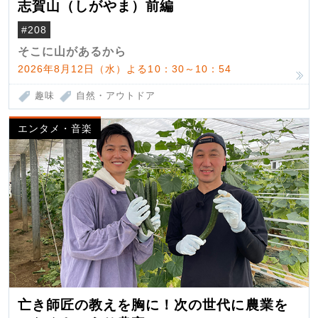
志賀山（しがやま）前編
#208
そこに山があるから
2026年8月12日（水）よる10：30～10：54
趣味
自然・アウトドア
エンタメ・音楽
亡き師匠の教えを胸に！次の世代に農業を