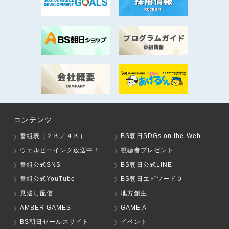
コンテンツ
番組表（２Ｋ／４Ｋ）
BS朝日SDGs on the Web
ウェルビーイング放送中！
視聴者プレゼント
番組公式SNS
BS朝日公式LINE
番組公式YouTube
BS朝日エピソード０
見逃し配信
地方創生
AMBER GAMES
GAME A
BS朝日セールスサイト
イベント