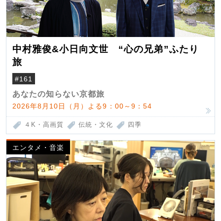
中村雅俊&小日向文世 “心の兄弟”ふたり
旅
#161
あなたの知らない京都旅
2026年8月10日（月）よる9：00～9：54
４K・高画質
伝統・文化
四季
エンタメ・音楽