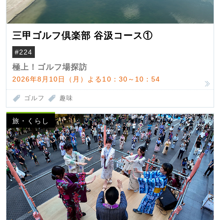
三甲ゴルフ倶楽部 谷汲コース①
#224
極上！ゴルフ場探訪
2026年8月10日（月）よる10：30～10：54
ゴルフ
趣味
旅・くらし