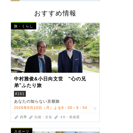
おすすめ情報
旅・くらし
中村雅俊&小日向文世 “心の兄
弟”ふたり旅
#161
あなたの知らない京都旅
2026年8月10日（月）よる9：00～9：54
四季
伝統・文化
４K・高画質
スポーツ