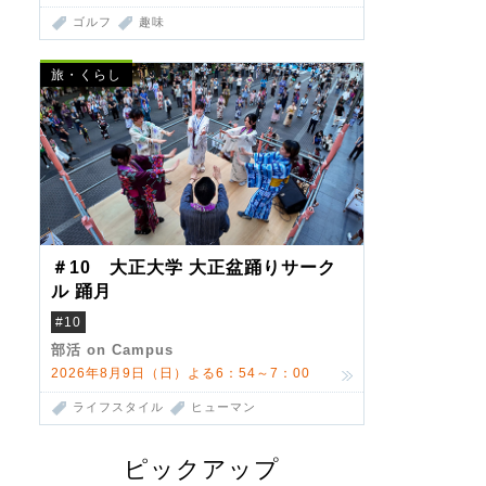
ゴルフ
趣味
旅・くらし
＃10 大正大学 大正盆踊りサーク
ル 踊月
#10
部活 on Campus
2026年8月9日（日）よる6：54～7：00
ライフスタイル
ヒューマン
ピックアップ