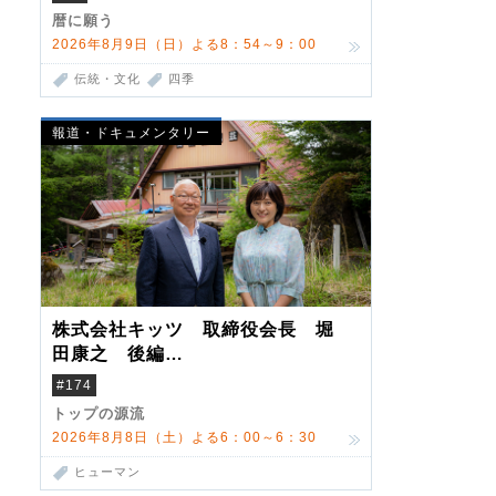
暦に願う
2026年8月9日（日）よる8：54～9：00
伝統・文化
四季
報道・ドキュメンタリー
株式会社キッツ 取締役会長 堀
田康之 後編
米国駐在でも浮かんだ八ヶ岳 山
#174
小屋を営んだ父母
トップの源流
2026年8月8日（土）よる6：00～6：30
ヒューマン