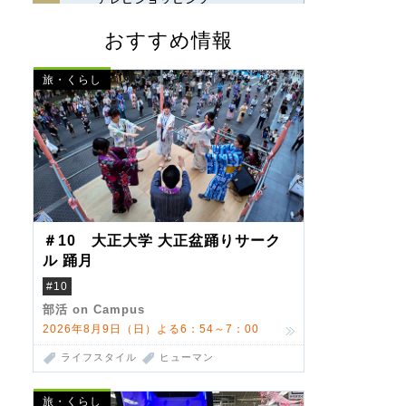
おすすめ情報
旅・くらし
＃10 大正大学 大正盆踊りサーク
ル 踊月
#10
部活 on Campus
2026年8月9日（日）よる6：54～7：00
ライフスタイル
ヒューマン
旅・くらし