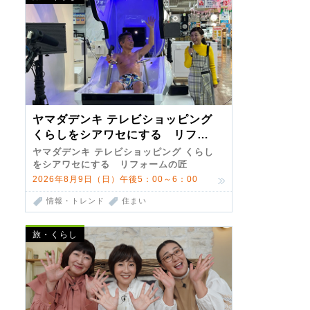
ヤマダデンキ テレビショッピング
くらしをシアワセにする リフォ
ームの匠 第7弾
ヤマダデンキ テレビショッピング くらし
をシアワセにする リフォームの匠
2026年8月9日（日）午後5：00～6：00
情報・トレンド
住まい
旅・くらし