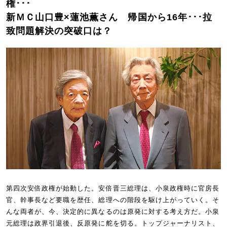
権･･･
新ＭＣ山口豊×蓮池薫さん 帰国から16年･･･拉
致問題解決の突破口は？
第四次安倍政権が始動した。安倍晋三総理は、小泉政権時に官房長
官、幹事長など要職を歴任、総理への階段を駆け上がっていく。そ
んな両者が、今、決定的に異なるのは原発に対する考え方だ。小泉
元総理は政界引退後、反原発に舵を切る。トップジャーナリスト、