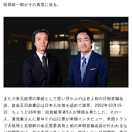
田原総一朗がその真意に迫る。
また小泉元総理の業績として思い浮かぶのは史上初の日朝首脳会
談。故金正日総書記は日本人拉致を認めて謝罪。2002年10月15
日、ちょうど16年前、拉致被害者5人が帰国を果たした。その一
人、蓮池薫さんに新ＭＣの山口豊が単独インタビュー。米国トラン
プ大統領と北朝鮮の金正恩委員長と初の米朝首脳会談が行われるな