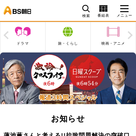
BS朝日
番組表
メニュー
検索
Prev
N
ドラマ
旅・くらし
映画・アニメ
お知らせ
蓮池薫さんと考える!!拉致問題解決の突破口