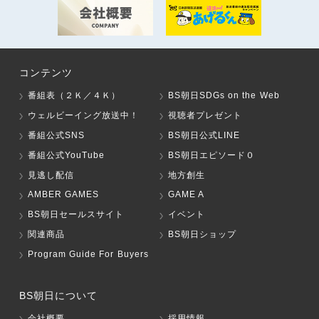
コンテンツ
番組表（２Ｋ／４Ｋ）
BS朝日SDGs on the Web
ウェルビーイング放送中！
視聴者プレゼント
番組公式SNS
BS朝日公式LINE
番組公式YouTube
BS朝日エピソード０
見逃し配信
地方創生
AMBER GAMES
GAME A
BS朝日セールスサイト
イベント
関連商品
BS朝日ショップ
Program Guide For Buyers
BS朝日について
会社概要
採用情報