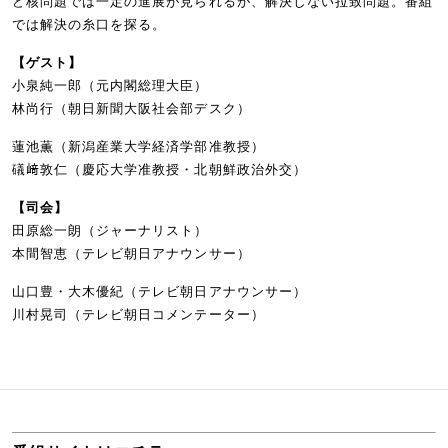
ど核問題では一定の進展が見られるが、解決しない拉致問題。番組
では解決の糸口を探る。
【ゲスト】
小泉純一郎（元内閣総理大臣）
林尚行（朝日新聞大阪社会部デスク）
蓮池薫（新潟産業大学経済学部准教授）
礒﨑敦仁（慶応大学准教授・北朝鮮政治外交）
【司会】
田原総一朗（ジャーナリスト）
本間智恵（テレビ朝日アナウンサー）
山口豊・大木優紀（テレビ朝日アナウンサー）
川村晃司（テレビ朝日コメンテーター）