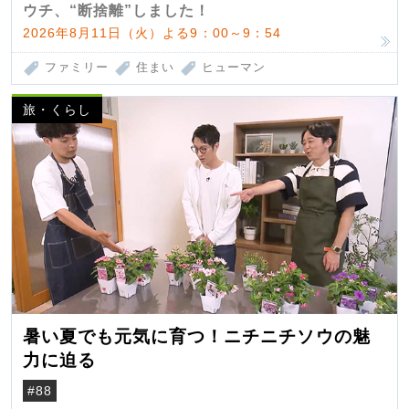
ウチ、“断捨離”しました！
2026年8月11日（火）よる9：00～9：54
ファミリー
住まい
ヒューマン
旅・くらし
暑い夏でも元気に育つ！ニチニチソウの魅
力に迫る
#88