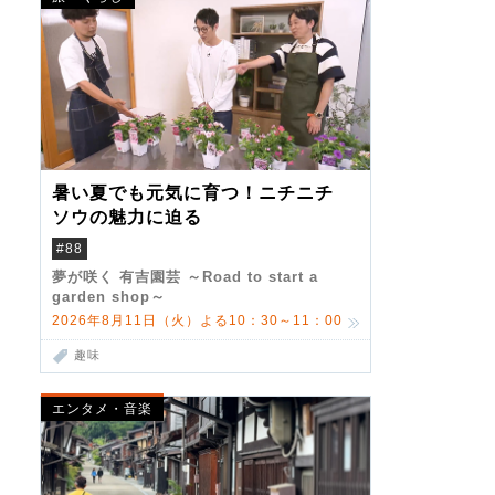
暑い夏でも元気に育つ！ニチニチ
ソウの魅力に迫る
#88
夢が咲く 有吉園芸 ～Road to start a
garden shop～
2026年8月11日（火）よる10：30～11：00
趣味
エンタメ・音楽