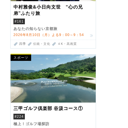
中村雅俊&小日向文世 “心の兄
弟”ふたり旅
#161
あなたの知らない京都旅
2026年8月10日（月）よる9：00～9：54
四季
伝統・文化
４K・高画質
スポーツ
三甲ゴルフ倶楽部 谷汲コース①
#224
極上！ゴルフ場探訪