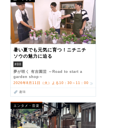
暑い夏でも元気に育つ！ニチニチ
ソウの魅力に迫る
#88
夢が咲く 有吉園芸 ～Road to start a
garden shop～
2026年8月11日（火）よる10：30～11：00
趣味
エンタメ・音楽