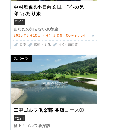
中村雅俊&小日向文世 “心の兄
弟”ふたり旅
#161
あなたの知らない京都旅
2026年8月10日（月）よる9：00～9：54
四季
伝統・文化
４K・高画質
スポーツ
三甲ゴルフ倶楽部 谷汲コース①
#224
極上！ゴルフ場探訪