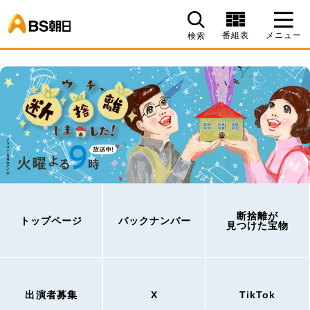
BS朝日
番組表
メニュー
検索
断捨離が
トップページ
バックナンバー
見つけた宝物
出演者募集
X
TikTok