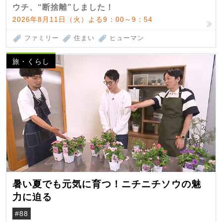
ウチ、“断捨離”しました！
2026年8月11日（火）よる9：00～9：54
ファミリー
住まい
ヒューマン
旅・くらし
暑い夏でも元気に育つ！ニチニチソウの魅
力に迫る
#88