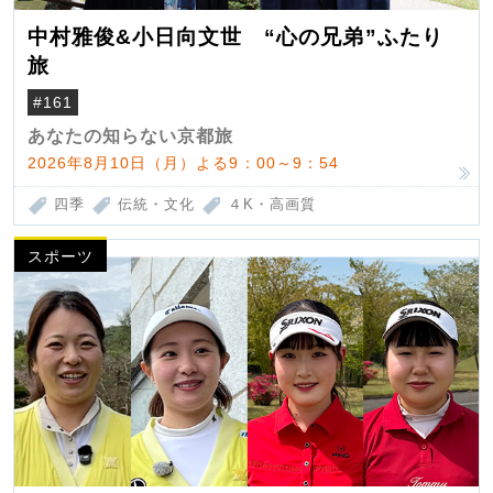
中村雅俊&小日向文世 “心の兄弟”ふたり
旅
#161
あなたの知らない京都旅
2026年8月10日（月）よる9：00～9：54
四季
伝統・文化
４K・高画質
スポーツ