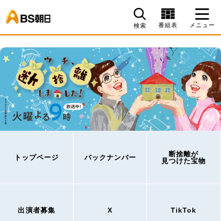
BS朝日
番組表
メニュー
検索
断捨離が
トップページ
バックナンバー
見つけた宝物
出演者募集
X
TikTok