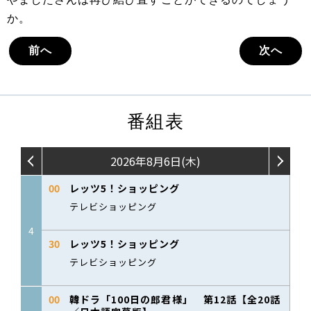
か。
前へ
次へ
番組表