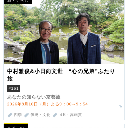
旅・くらし
中村雅俊&小日向文世 “心の兄弟”ふたり
旅
#161
あなたの知らない京都旅
2026年8月10日（月）よる9：00～9：54
四季
伝統・文化
４K・高画質