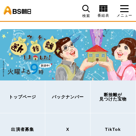
BS朝日
番組表
メニュー
検索
断捨離が
トップページ
バックナンバー
見つけた宝物
出演者募集
X
TikTok