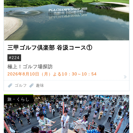
三甲ゴルフ倶楽部 谷汲コース①
#224
極上！ゴルフ場探訪
2026年8月10日（月）よる10：30～10：54
ゴルフ
趣味
旅・くらし