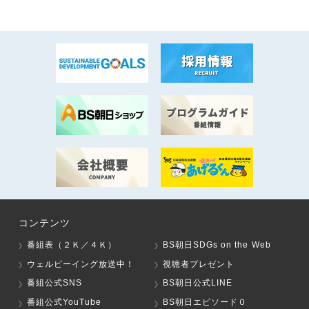
コンテンツ
番組表（２Ｋ／４Ｋ）
BS朝日SDGs on the Web
ウェルビーイング放送中！
視聴者プレゼント
番組公式SNS
BS朝日公式LINE
番組公式YouTube
BS朝日エピソード０