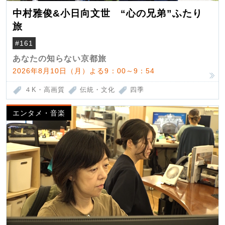
中村雅俊&小日向文世 “心の兄弟”ふたり
旅
#161
あなたの知らない京都旅
2026年8月10日（月）よる9：00～9：54
４K・高画質
伝統・文化
四季
エンタメ・音楽