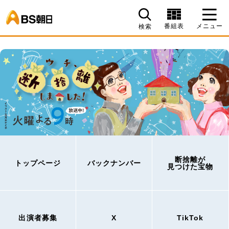
BS朝日
番組表
メニュー
検索
断捨離が
トップページ
バックナンバー
見つけた宝物
出演者募集
X
TikTok