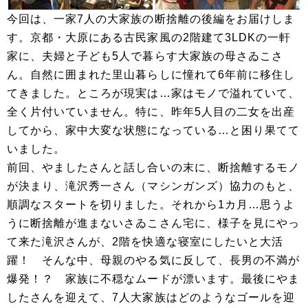
今回は、一家7人の大家族の断捨離の後編をお届けしま
す。京都・大原にある古民家風の2階建て3LDKの一軒
家に、夫婦と子ども5人で暮らす大家族の母さゐこさ
ん。自然に囲まれた里山暮らしに憧れて6年前に移住し
てきました。ところが現実は…家はモノで溢れていて、
全く片付いていません。特に、昨年5人目の二女を出産
してから、家中大変な状態になっている…と困り果てて
いました。
前回、やましたさんと話し合いの末に、断捨離するモノ
が決まり、滝沢秀一さん（マシンガンズ）協力のもと、
順調なスタートを切りました。それから1カ月…思うよ
うに断捨離が進まないさゐこさん宅に、様子を見にやっ
て来た滝沢さんが、2階を快適な寝室にしたいと大活
躍！ そんな中、母親のやる気に反して、長男の不満が
爆発！？ 家族に不穏なムードが漂います。最後にやま
したさんを迎えて、7人大家族はどのようなゴールを迎