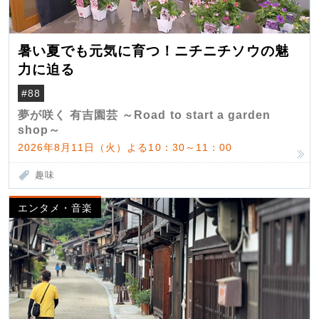
暑い夏でも元気に育つ！ニチニチソウの魅
力に迫る
#88
夢が咲く 有吉園芸 ～Road to start a garden
shop～
2026年8月11日（火）よる10：30～11：00
趣味
エンタメ・音楽