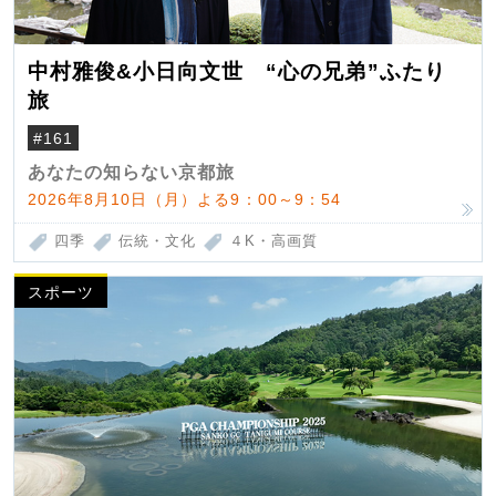
中村雅俊&小日向文世 “心の兄弟”ふたり
旅
#161
あなたの知らない京都旅
2026年8月10日（月）よる9：00～9：54
四季
伝統・文化
４K・高画質
スポーツ