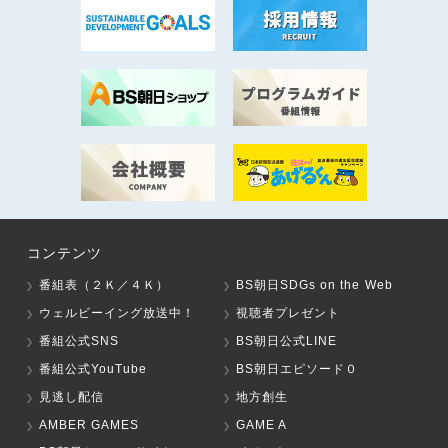
コンテンツ
番組表（２Ｋ／４Ｋ）
BS朝日SDGs on the Web
ウェルビーイング放送中！
視聴者プレゼント
番組公式SNS
BS朝日公式LINE
番組公式YouTube
BS朝日エピソード０
見逃し配信
地方創生
AMBER GAMES
GAME A