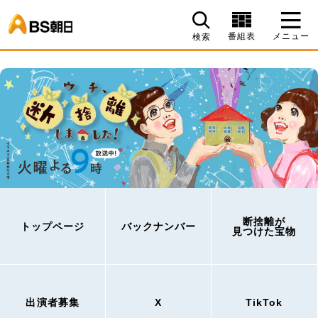
BS朝日
番組表
メニュー
検索
断捨離が
トップページ
バックナンバー
見つけた宝物
出演者募集
X
TikTok