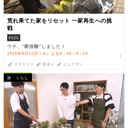
荒れ果てた家をリセット 一家再生への挑
戦
#320
ウチ、“断捨離”しました！
2026年8月11日（火）よる9：00～9：54
ファミリー
住まい
ヒューマン
旅・くらし