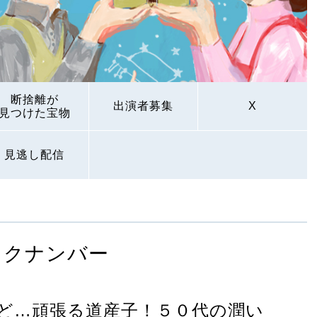
断捨離が
出演者募集
X
見つけた宝物
見逃し配信
ックナンバー
れど…頑張る道産子！５０代の潤い