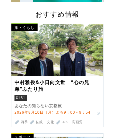
おすすめ情報
旅・くらし
中村雅俊&小日向文世 “心の兄
弟”ふたり旅
#161
あなたの知らない京都旅
2026年8月10日（月）よる9：00～9：54
四季
伝統・文化
４K・高画質
スポーツ