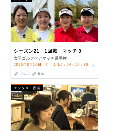
シーズン21 1回戦 マッチ３
女子ゴルフペアマッチ選手権
2026年8月10日（月）よる9：54～10：30
ゴルフ
趣味
エンタメ・音楽