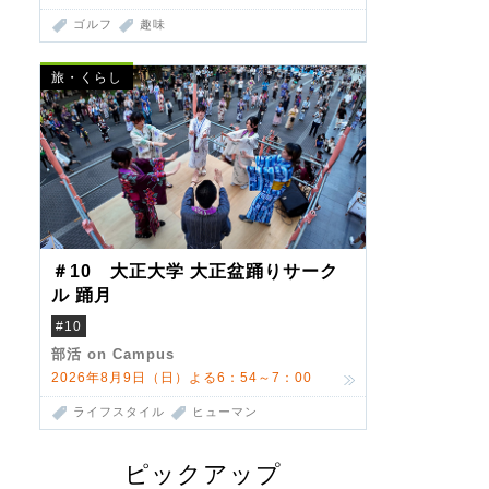
ゴルフ
趣味
旅・くらし
＃10 大正大学 大正盆踊りサーク
ル 踊月
#10
部活 on Campus
2026年8月9日（日）よる6：54～7：00
ライフスタイル
ヒューマン
ピックアップ