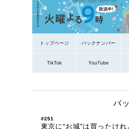
トップページ
バックナンバー
TikTok
YouTube
バ
#251
東京に“お城”は買ったけ