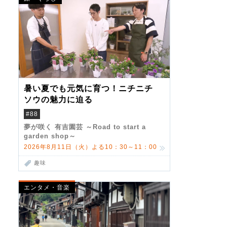
暑い夏でも元気に育つ！ニチニチ
ソウの魅力に迫る
#88
夢が咲く 有吉園芸 ～Road to start a
garden shop～
2026年8月11日（火）よる10：30～11：00
趣味
エンタメ・音楽