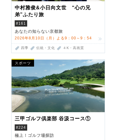
中村雅俊&小日向文世 “心の兄
弟”ふたり旅
#161
あなたの知らない京都旅
2026年8月10日（月）よる9：00～9：54
四季
伝統・文化
４K・高画質
スポーツ
三甲ゴルフ倶楽部 谷汲コース①
#224
極上！ゴルフ場探訪