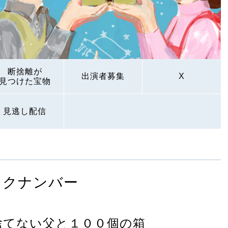
断捨離が
出演者募集
X
見つけた宝物
見逃し配信
ックナンバー
捨てない父と１００個の箱