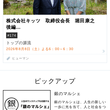
株式会社キッツ 取締役会長 堀田康之
後編
米国駐在でも浮かんだ八ヶ岳 山小屋を営
#174
んだ父母
トップの源流
2026年8月8日（土）よる6：00～6：30
ヒューマン
ピックアップ
銀のマルシェ
銀のマルシェは、人生の新しい
一歩に光を当て、人と社会をつ