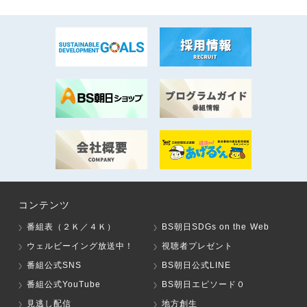
コンテンツ
番組表（２Ｋ／４Ｋ）
BS朝日SDGs on the Web
ウェルビーイング放送中！
視聴者プレゼント
番組公式SNS
BS朝日公式LINE
番組公式YouTube
BS朝日エピソード０
見逃し配信
地方創生