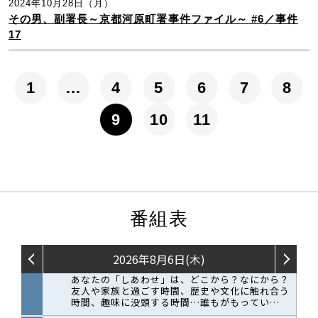
2024年10月28日（月）
その男、副署長～京都河原町署事件ファイル～ #6／事件
17
1
…
4
5
6
7
8
9
10
11
番組表