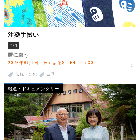
注染手拭い
#71
暦に願う
2026年8月9日（日）よる8：54～9：00
伝統・文化
四季
報道・ドキュメンタリー