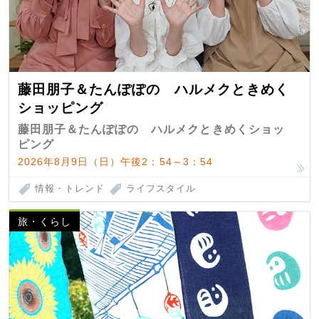
藤田朋子＆たんぽぽの ハルメクときめく
ショッピング
藤田朋子＆たんぽぽの ハルメクときめくショッ
ピング
2026年8月9日（日）午後2：54～3：54
情報・トレンド
ライフスタイル
旅・くらし