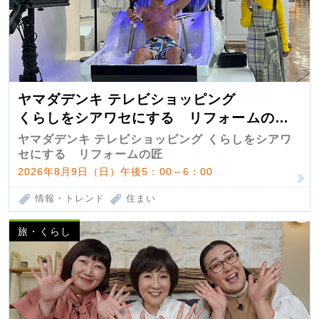
ヤマダデンキ テレビショッピング
くらしをシアワセにする リフォームの
匠 第7弾
ヤマダデンキ テレビショッピング くらしをシアワ
セにする リフォームの匠
2026年8月9日（日）午後5：00～6：00
情報・トレンド
住まい
旅・くらし