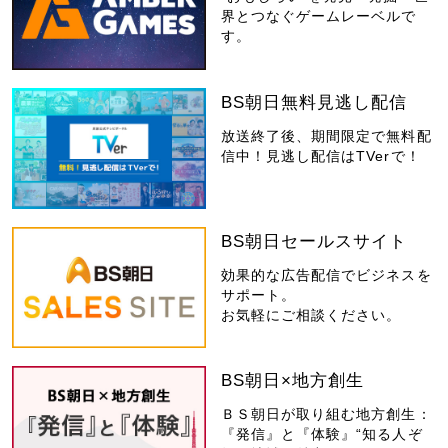
界とつなぐゲームレーベルで
す。
BS朝日無料見逃し配信
放送終了後、期間限定で無料配
信中！見逃し配信はTVerで！
BS朝日セールスサイト
効果的な広告配信でビジネスを
サポート。
お気軽にご相談ください。
BS朝日×地方創生
ＢＳ朝日が取り組む地方創生：
『発信』と『体験』“知る人ぞ