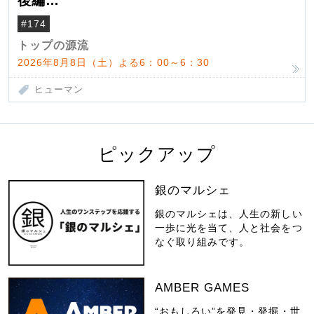
後編
米国駐在でも浮かんだ八ヶ岳 山小屋を営
#174
んだ父母
トップの源流
2026年8月8日（土）よる6：00～6：30
ヒューマン
ピックアップ
銀のマルシェ
銀のマルシェは、人生の新しい
一歩に光を当て、人と社会をつ
なぐ取り組みです。
AMBER GAMES
“おもしろい”を発見・発掘・世