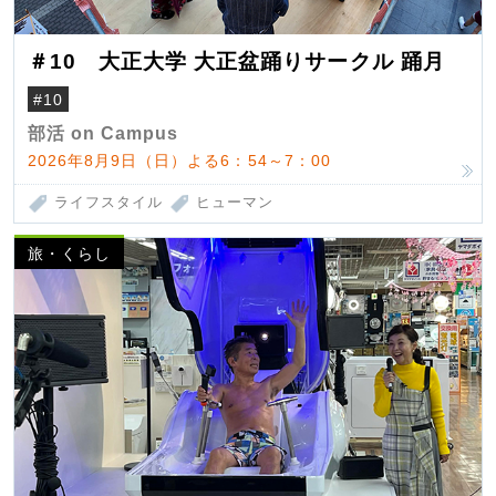
＃10 大正大学 大正盆踊りサークル 踊月
#10
部活 on Campus
2026年8月9日（日）よる6：54～7：00
ライフスタイル
ヒューマン
旅・くらし