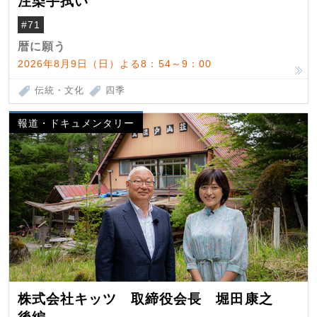
注染手拭い
#71
暦に願う
2026年8月9日（日）よる8：54～9：00
伝統・文化
四季
報道・ドキュメンタリー
株式会社キッツ 取締役会長 堀田康之