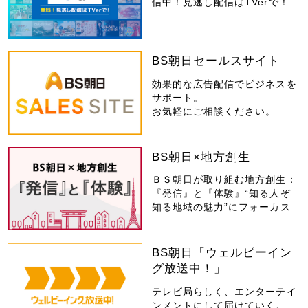
信中！見逃し配信はTVerで！
BS朝日セールスサイト
効果的な広告配信でビジネスを
サポート。
お気軽にご相談ください。
BS朝日×地方創生
ＢＳ朝日が取り組む地方創生：
『発信』と『体験』“知る人ぞ
知る地域の魅力”にフォーカス
BS朝日「ウェルビーイン
グ放送中！」
テレビ局らしく、エンターテイ
ンメントにして届けていく。