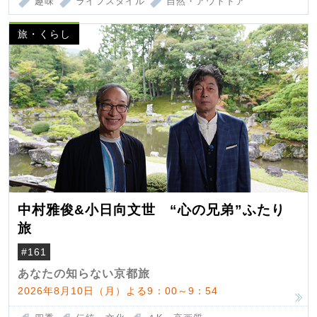
趣味
ライフスタイル
自然・アウトドア
旅・くらし
中村雅俊&小日向文世 “心の兄弟”ふたり
旅
#161
あなたの知らない京都旅
2026年8月10日（月）よる9：00～9：54