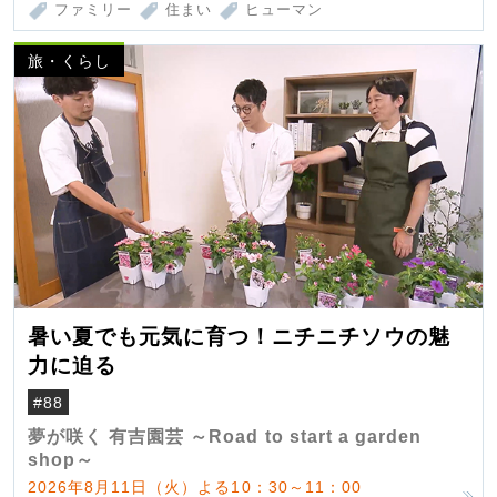
ファミリー
住まい
ヒューマン
旅・くらし
暑い夏でも元気に育つ！ニチニチソウの魅
力に迫る
#88
夢が咲く 有吉園芸 ～Road to start a garden
shop～
2026年8月11日（火）よる10：30～11：00