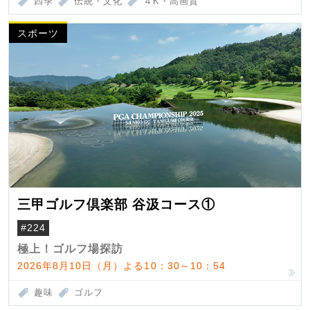
四季
伝統・文化
４K・高画質
スポーツ
三甲ゴルフ倶楽部 谷汲コース①
#224
極上！ゴルフ場探訪
2026年8月10日（月）よる10：30～10：54
趣味
ゴルフ