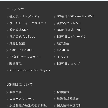
コンテンツ
番組表（２Ｋ／４Ｋ）
BS朝日SDGs on the Web
ウェルビーイング放送中！
視聴者プレゼント
番組公式SNS
BS朝日公式LINE
番組公式YouTube
BS朝日エピソード０
見逃し配信
地方創生
AMBER GAMES
GAME A
BS朝日セールスサイト
イベント
関連商品
BS朝日ショップ
Program Guide For Buyers
BS朝日について
会社概要
採用情報
ニュースリリース
放送番組審議会
放送番組の種別の公表制度
個人情報保護方針