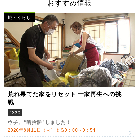
おすすめ情報
旅・くらし
荒れ果てた家をリセット 一家再生への挑
戦
#320
ウチ、“断捨離”しました！
2026年8月11日（火）よる9：00～9：54