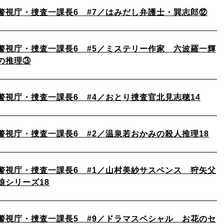
警視庁・捜査一課長6 #7／はみだし弁護士・巽志郎⑫
警視庁・捜査一課長6 #5／ミステリー作家 六波羅一輝
の推理③
警視庁・捜査一課長6 #4／おとり捜査官北見志穂14
警視庁・捜査一課長6 #2／温泉若おかみの殺人推理18
警視庁・捜査一課長6 #1／山村美紗サスペンス 狩矢父
娘シリーズ18
警視庁・捜査一課長5 #9／ドラマスペシャル お花のセ