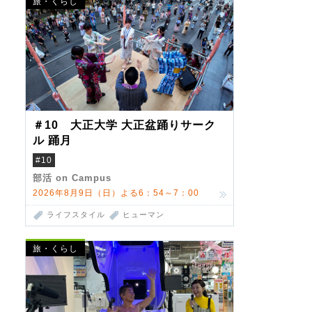
旅・くらし
＃10 大正大学 大正盆踊りサーク
ル 踊月
#10
部活 on Campus
2026年8月9日（日）よる6：54～7：00
ライフスタイル
ヒューマン
旅・くらし