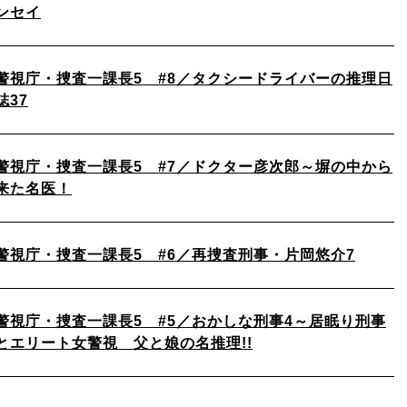
ンセイ
警視庁・捜査一課長5 #8／タクシードライバーの推理日
誌37
警視庁・捜査一課長5 #7／ドクター彦次郎～塀の中から
来た名医！
警視庁・捜査一課長5 #6／再捜査刑事・片岡悠介7
警視庁・捜査一課長5 #5／おかしな刑事4～居眠り刑事
とエリート女警視 父と娘の名推理!!