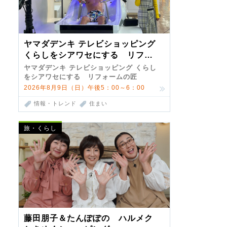
ヤマダデンキ テレビショッピング
くらしをシアワセにする リフォ
ームの匠 第7弾
ヤマダデンキ テレビショッピング くらし
をシアワセにする リフォームの匠
2026年8月9日（日）午後5：00～6：00
情報・トレンド
住まい
旅・くらし
藤田朋子＆たんぽぽの ハルメク