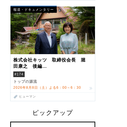
報道・ドキュメンタリー
株式会社キッツ 取締役会長 堀
田康之 後編
米国駐在でも浮かんだ八ヶ岳 山
#174
小屋を営んだ父母
トップの源流
2026年8月8日（土）よる6：00～6：30
ヒューマン
ピックアップ