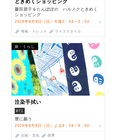
ときめくショッピング
藤田朋子＆たんぽぽの ハルメクときめく
ショッピング
2026年8月9日（日）午後2：54～3：54
情報・トレンド
ライフスタイル
旅・くらし
注染手拭い
#71
暦に願う
2026年8月9日（日）よる8：54～9：00
伝統・文化
四季