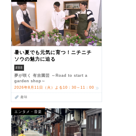
暑い夏でも元気に育つ！ニチニチ
ソウの魅力に迫る
#88
夢が咲く 有吉園芸 ～Road to start a
garden shop～
2026年8月11日（火）よる10：30～11：00
趣味
エンタメ・音楽