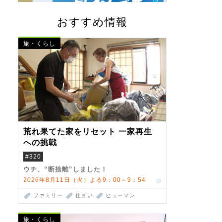
おすすめ情報
旅・くらし
荒れ果てた家をリセット 一家再生
への挑戦
#320
ウチ、“断捨離”しました！
2026年8月11日（火）よる9：00～9：54
ファミリー
住まい
ヒューマン
旅・くらし