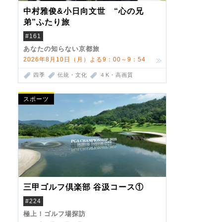
中村雅俊&小日向文世 “心の兄
弟”ふたり旅
#161
あなたの知らない京都旅
2026年8月10日（月）よる9：00～9：54
四季
伝統・文化
４K・高画質
スポーツ
三甲ゴルフ倶楽部 谷汲コース①
#224
極上！ゴルフ場探訪