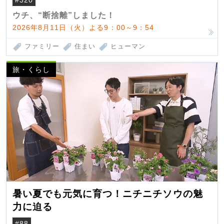
ウチ、“断捨離”しました！
2026年8月11日（火）よる9：00～9：54
ファミリー
住まい
ヒューマン
旅・くらし
暑い夏でも元気に育つ！ニチニチソウの魅
力に迫る
#88