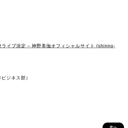
発ライブ決定 – 神野美伽オフィシャルサイト (shinno-
作ビジネス部）
次へ