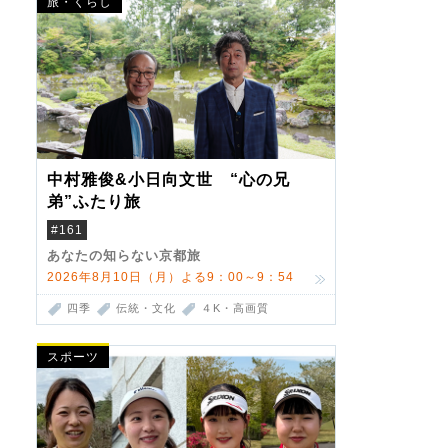
旅・くらし
中村雅俊&小日向文世 “心の兄
弟”ふたり旅
#161
あなたの知らない京都旅
2026年8月10日（月）よる9：00～9：54
四季
伝統・文化
４K・高画質
スポーツ