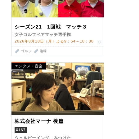
シーズン21 1回戦 マッチ３
女子ゴルフペアマッチ選手権
2026年8月10日（月）よる9：54～10：30
ゴルフ
趣味
エンタメ・音楽
株式会社マーナ 後篇
#167
ウェルビーイング、みつけた